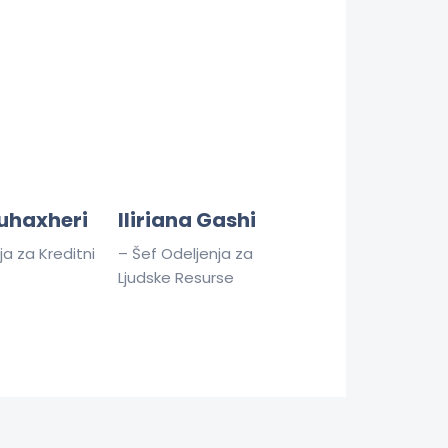
uhaxheri
Iliriana Gashi
ja za Kreditni
– Šef Odeljenja za
Ljudske Resurse