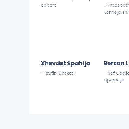
odbora
– Predseda
Komisije za 
Xhevdet Spahija
Bersan L
– Izvršni Direktor
– Šef Odelj
Operacije