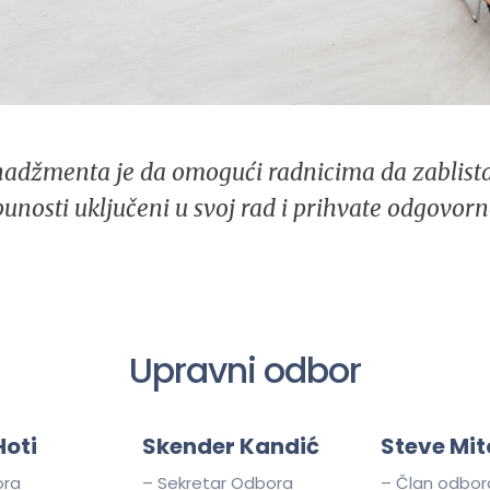
adžmenta je da omogući radnicima da zablista
punosti uključeni u svoj rad i prihvate odgovo
Upravni odbor
Hoti
Skender Kandić
Steve Mit
ora
– Sekretar Odbora
– Član odbor