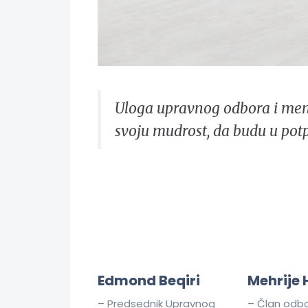
Uloga upravnog odbora i men
svoju mudrost, da budu u pot
Edmond Beqiri
Mehrije 
– Predsednik Upravnog
– Član odb