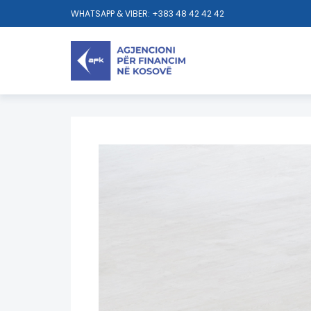
WHATSAPP & VIBER: +383 48 42 42 42
AFK - AGJENCIONI PËR FINANCIM NË KOSOVË
>
UPRAV