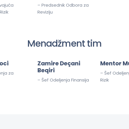
vajuća
– Predsednik Odbora za
Rizik
Reviziju
Menadžment tim
oci
Zamire Deçani
Mentor M
Beqiri
enja za
– Šef Odeljen
– Šef Odeljenja Finansija
Rizik