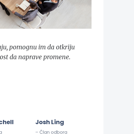
ju, pomognu im da otkriju
rnost da naprave promene.
chell
Josh Ling
a
– Član odbora