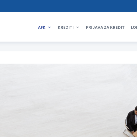
AFK
KREDITI
PRIJAVA ZA KREDIT
LO
NI ODBOR I MENADŽMENT TIM