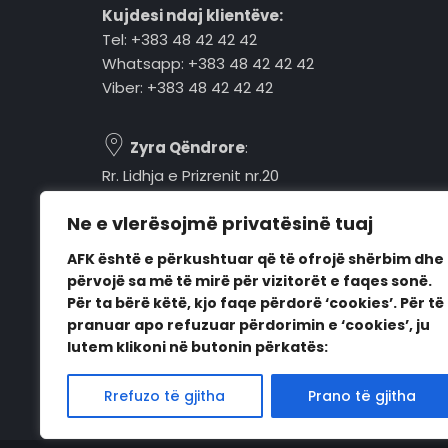
Kujdesi ndaj klientëve:
Tel: +383 48 42 42 42
Whatsapp: +383 48 42 42 42
Viber: +383 48 42 42 42
Zyra Qëndrore
:
Rr. Lidhja e Prizrenit nr.20
Tel: +383 48 42 42 42
Ne e vlerësojmë privatësinë tuaj
Pejë, 30000, Kosovë
AFK është e përkushtuar që të ofrojë shërbim dhe
Orari i punës:
përvojë sa më të mirë për vizitorët e faqes sonë.
E hënë - E premte
Për ta bërë këtë, kjo faqe përdorë ‘cookies’. Për të
08:00 - 16:00
pranuar apo refuzuar përdorimin e ‘cookies’, ju
lutem klikoni në butonin përkatës:
Rrefuzo të gjitha
Prano të gjitha