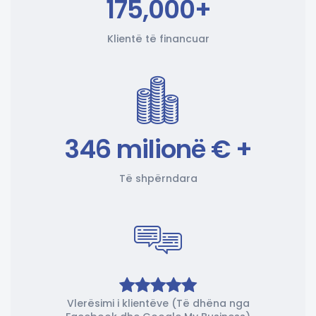
175,000+
Klientë të financuar
346 milionë € +
Të shpërndara
Vlerësimi i klientëve (Të dhëna nga