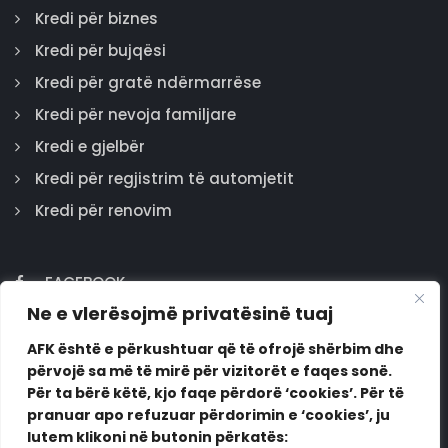
Kredi për biznes
Kredi për bujqësi
Kredi për gratë ndërmarrëse
Kredi për nevoja familjare
Kredi e gjelbër
Kredi për regjistrim të automjetit
Kredi për renovim
FACEBOOK
Ne e vlerësojmë privatësinë tuaj
GOOGLE
INSTAGRAM
AFK është e përkushtuar që të ofrojë shërbim dhe
përvojë sa më të mirë për vizitorët e faqes sonë.
LINKEDIN
Për ta bërë këtë, kjo faqe përdorë ‘cookies’. Për të
pranuar apo refuzuar përdorimin e ‘cookies’, ju
lutem klikoni në butonin përkatës: