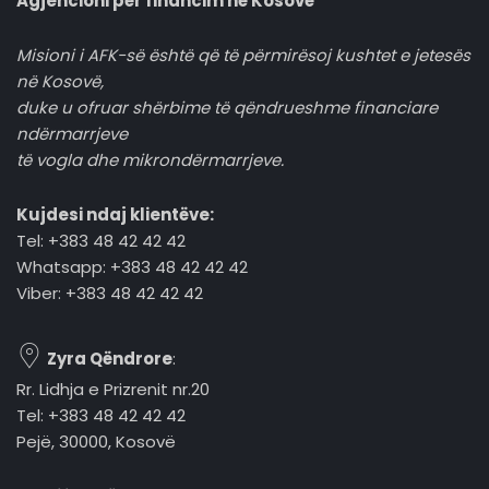
Agjencioni për financim në Kosovë
Misioni i AFK-së është që të përmirësoj kushtet e jetesës
në Kosovë,
duke u ofruar shërbime të qëndrueshme financiare
ndërmarrjeve
të vogla dhe mikrondërmarrjeve.
Kujdesi ndaj klientëve:
Tel: +383 48 42 42 42
Whatsapp: +383 48 42 42 42
Viber: +383 48 42 42 42
Zyra Qëndrore
:
Rr. Lidhja e Prizrenit nr.20
Tel: +383 48 42 42 42
Pejë, 30000, Kosovë