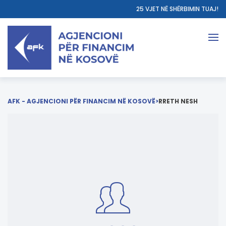
25 VJET NË SHËRBIMIN TUAJ!
AFK - AGJENCIONI PËR FINANCIM NË KOSOVË
>
RRETH NESH