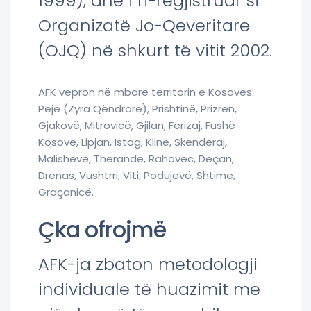
1999), dhe i ri-regjistruar si
Organizatë Jo-Qeveritare
(OJQ) në shkurt të vitit 2002.
AFK vepron në mbarë territorin e Kosovës:
Pejë (Zyra Qëndrore), Prishtinë, Prizren,
Gjakovë, Mitrovicë, Gjilan, Ferizaj, Fushë
Kosovë, Lipjan, Istog, Klinë, Skenderaj,
Malishevë, Therandë, Rahovec, Deçan,
Drenas, Vushtrri, Viti, Podujevë, Shtime,
Graçanicë.
Çka ofrojmë
AFK-ja zbaton metodologji
individuale të huazimit me