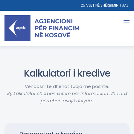
25 VJET NË SHËRBIMIN TUAJ!
Kalkulatori i kredive
Vendosni të dhënat tuaja më poshtë.
Ky kalkulator shërben vetëm për informacion dhe nuk
përmban asnjë detyrim.