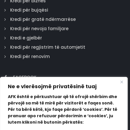
Kredi për biznes
Kredi për bujqësi
Kredi për gratë ndërmarrëse
Kredi për nevoja familjare
Kredi e gjelbër
Kredi për regjistrim të automjetit
Kredi për renovim
FACEBOOK
Ne e vlerësojmë privatësinë tuaj
GOOGLE
INSTAGRAM
AFK është e përkushtuar që të ofrojë shërbim dhe
përvojë sa më të mirë për vizitorët e faqes sonë.
LINKEDIN
Për ta bërë këtë, kjo faqe përdorë ‘cookies’. Për të
pranuar apo refuzuar përdorimin e ‘cookies’, ju
lutem klikoni në butonin përkatës: