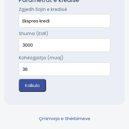
Parametrat e kredisë
Zgjedh llojin e kredisë
Shuma (EUR)
Kohëzgjatja (muaj)
Kalkulo
Çmimorja e Shërbimeve