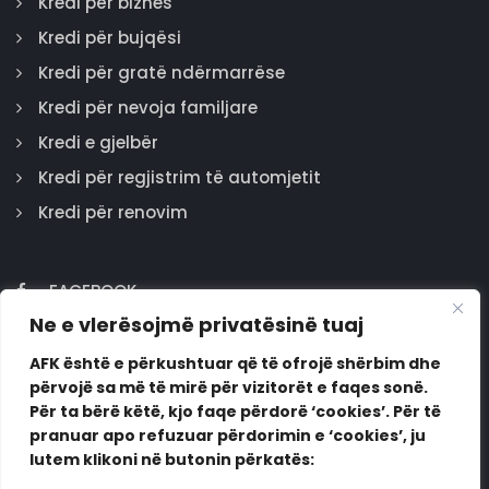
Kredi për biznes
Kredi për bujqësi
Kredi për gratë ndërmarrëse
Kredi për nevoja familjare
Kredi e gjelbër
Kredi për regjistrim të automjetit
Kredi për renovim
FACEBOOK
Ne e vlerësojmë privatësinë tuaj
GOOGLE
INSTAGRAM
AFK është e përkushtuar që të ofrojë shërbim dhe
përvojë sa më të mirë për vizitorët e faqes sonë.
LINKEDIN
Për ta bërë këtë, kjo faqe përdorë ‘cookies’. Për të
pranuar apo refuzuar përdorimin e ‘cookies’, ju
lutem klikoni në butonin përkatës: