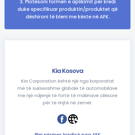
3. Plotësoni formën e aplikimit për kredi
duke specifikuar produktin/produktet që
dëshironi të bleni me këste në AFK.
Kia Kosova
Kia Corporation është një nga korporatat
më të suksesshme globale të automobilave
me një ndjenjë të fortë të makinave cilësore
për të rinjtë në zemër.
Blej përmes kredisë nga AFK