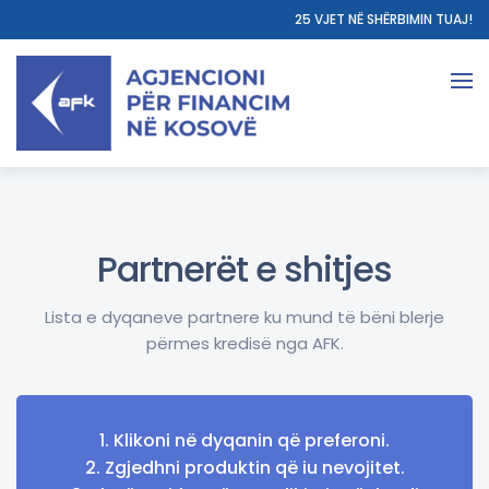
25 VJET NË SHËRBIMIN TUAJ!
Partnerët e shitjes
Lista e dyqaneve partnere ku mund të bëni blerje
përmes kredisë nga AFK.
1. Klikoni në dyqanin që preferoni.
2. Zgjedhni produktin që iu nevojitet.