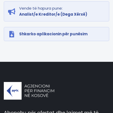
Vende të hapura pune:
Analist/e Kreditor/e (Dega Xërxë)
Shkarko aplikacionin për punësim
Abonohu për ofertat dhe lajmet më të