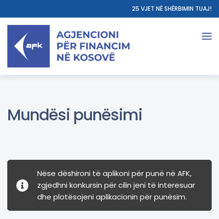
25 VJET NË SHËRBIMIN TUAJ!
Mundësi punësimi
Nëse dëshironi të aplikoni për punë në AFK,
zgjedhni konkursin për cilin jeni të interesuar
dhe plotësojeni aplikacionin për punësim.