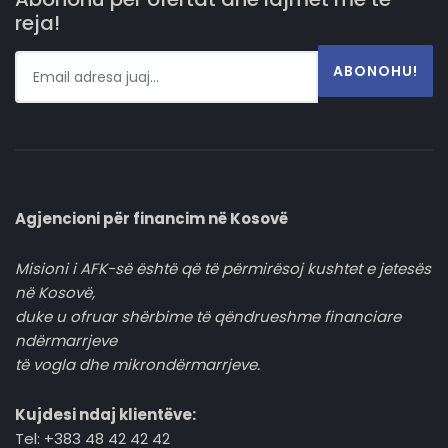
reja!
ABONOHU!
Agjencioni për financim në Kosovë
Misioni i AFK-së është që të përmirësoj kushtet e jetesës
në Kosovë,
duke u ofruar shërbime të qëndrueshme financiare
ndërmarrjeve
të vogla dhe mikrondërmarrjeve.
Kujdesi ndaj klientëve:
Tel: +383 48 42 42 42