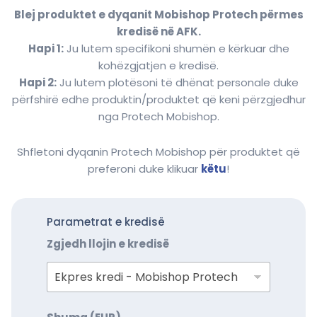
Blej produktet e dyqanit Mobishop Protech përmes
kredisë në AFK.
Hapi 1:
Ju lutem specifikoni shumën e kërkuar dhe
kohëzgjatjen e kredisë.
Hapi 2:
Ju lutem plotësoni të dhënat personale duke
përfshirë edhe produktin/produktet që keni përzgjedhur
nga Protech Mobishop.
Shfletoni dyqanin Protech Mobishop për produktet që
preferoni duke klikuar
këtu
!
Parametrat e kredisë
Zgjedh llojin e kredisë