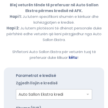
Blej veturën tënde të preferuar në Auto Sallon
Ekstra përmes kredisë në AFK.
Hapi 1:
Ju lutem specifikoni shumën e kërkuar dhe
kohëzgjatjen e kredisë.
Hapi 2:
Ju lutem plotësoni të dhënat personale duke
përfshirë edhe veturën që keni përzgjedhur nga Auto
Sallon Ekstra.
Shfletoni Auto Sallon Ekstra për veturën tuaj të
preferuar duke klikuar
këtu
!
Parametrat e kredisë
Zgjedh llojin e kredisë