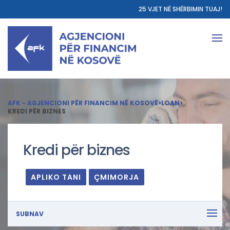
25 VJET NË SHËRBIMIN TUAJ!
AFK - AGJENCIONI PËR FINANCIM NË KOSOVË
>
LOAN
>
KREDI PËR BIZNES
Kredi për biznes
APLIKO TANI
ÇMIMORJA
SUBNAV