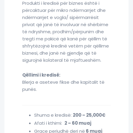
Produkti i kredisë për biznes është i
përcaktuar për mikro ndërmarrjet dhe
ndërmarrjet e vogla/ sipërmarrësit
privat që janë të involvuar në shërbime
të ndryshme, prodhim/përpunim dhe
tregti me pakicë që kanë për qëllim të
shfrytëzojnë kredinë vetëm për qëllime
biznesi, dhe janë në gjendje që të
sigurojnë kolateral të mjaftueshëm.
Qëllimi i kredisë:
Blerja e aseteve fikse dhe kapitalit të
punës.
Shuma e kredisë:
200 – 25,000€
Afati i kthimi:
2 – 60 muaj
Grace periudhë deri në
6 muaj