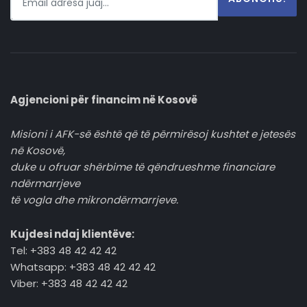
Agjencioni për financim në Kosovë
Misioni i AFK-së është që të përmirësoj kushtet e jetesës
në Kosovë,
duke u ofruar shërbime të qëndrueshme financiare
ndërmarrjeve
të vogla dhe mikrondërmarrjeve.
Kujdesi ndaj klientëve:
Tel: +383 48 42 42 42
Whatsapp: +383 48 42 42 42
Viber: +383 48 42 42 42