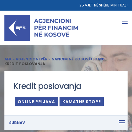
25 VJET NË SHËRBIMIN TUAJ!
AFK - AGJENCIONI PËR FINANCIM NË KOSOVË
>
LOAN
>
KREDIT POSLOVANJA
Kredit poslovanja
ONLINE PRIJAVA
KAMATNE STOPE
SUBNAV