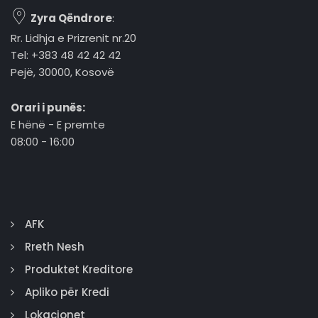
Zyra Qëndrore
:
Rr. Lidhja e Prizrenit nr.20
Tel: +383 48 42 42 42
Pejë, 30000, Kosovë
Orari i punës:
E hënë - E premte
08:00 - 16:00
AFK
Rreth Nesh
Produktet Kreditore
Apliko për Kredi
Lokacionet