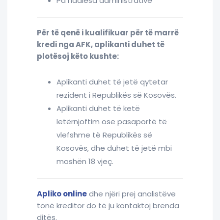
Pa ndalesa administrative
Për të qenë i kualifikuar për të marrë
kredi nga AFK, aplikanti duhet të
plotësoj këto kushte:
Aplikanti duhet të jetë qytetar
rezident i Republikës së Kosovës.
Aplikanti duhet të ketë
letërnjoftim ose pasaportë të
vlefshme të Republikës së
Kosovës, dhe duhet të jetë mbi
moshën 18 vjeç.
Apliko online
dhe njëri prej analistëve
tonë kreditor do të ju kontaktoj brenda
ditës.