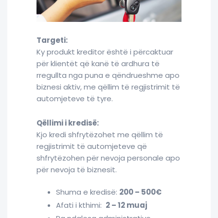
Targeti:
Ky produkt kreditor është i përcaktuar
për klientët që kanë të ardhura të
rregullta nga puna e qëndrueshme apo
biznesi aktiv, me qëllim të regjistrimit të
automjeteve të tyre.
Qëllimi i kredisë:
Kjo kredi shfrytëzohet me qëllim të
regjistrimit të automjeteve që
shfrytëzohen për nevoja personale apo
për nevoja të biznesit.
Shuma e kredisë:
200 – 500€
Afati i kthimi:
2 – 12 muaj