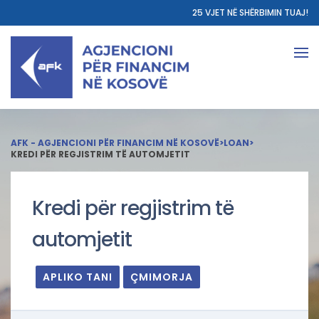
25 VJET NË SHËRBIMIN TUAJ!
AFK - AGJENCIONI PËR FINANCIM NË KOSOVË
>
LOAN
>
KREDI PËR REGJISTRIM TË AUTOMJETIT
Kredi për regjistrim të
automjetit
APLIKO TANI
ÇMIMORJA