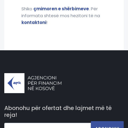
Shiko
çmimoren e shërbimeve
. Për
informata shtesë mos hezitoni të na
kontaktoni
!
Abonohu për ofertat dhe lajmet më të
reja!