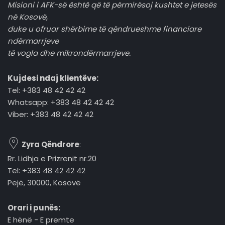
Misioni i AFK-së është që të përmirësoj kushtet e jetesës
në Kosovë,
duke u ofruar shërbime të qëndrueshme financiare
ndërmarrjeve
të vogla dhe mikrondërmarrjeve.
Kujdesi ndaj klientëve:
Tel: +383 48 42 42 42
Whatsapp: +383 48 42 42 42
Viber: +383 48 42 42 42
Zyra Qëndrore
:
Rr. Lidhja e Prizrenit nr.20
Tel: +383 48 42 42 42
Pejë, 30000, Kosovë
Orari i punës:
E hënë - E premte