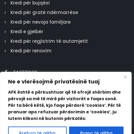
Kredi për bujqësi
Kredi për gratë ndërmarrëse
Kredi për nevoja familjare
Kredi e gjelbër
Kredi për regjistrim të automjetit
Kredi për renovim
FACEBOOK
Ne e vlerësojmë privatësinë tuaj
GOOGLE
INSTAGRAM
AFK është e përkushtuar që të ofrojë shërbim dhe
përvojë sa më të mirë për vizitorët e faqes sonë.
LINKEDIN
Për ta bërë këtë, kjo faqe përdorë ‘cookies’. Për të
pranuar apo refuzuar përdorimin e ‘cookies’, ju
lutem klikoni në butonin përkatës:
Rrefuzo të gjitha
Prano të gjitha