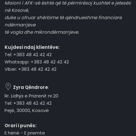
Misioni i AFK-së është që të përmirësoj kushtet e jetesës
në Kosovë,
duke u ofruar shërbime të qëndrueshme financiare
ndërmarrjeve
të vogla dhe mikrondërmarrjeve.
Kujdesi ndaj klientëve:
Tel: +383 48 42 42 42
Whatsapp: +383 48 42 42 42
Viber: +383 48 42 42 42
Zyra Qëndrore
:
Rr. Lidhja e Prizrenit nr.20
Tel: +383 48 42 42 42
Pejë, 30000, Kosovë
Orari i punës:
E hënë - E premte