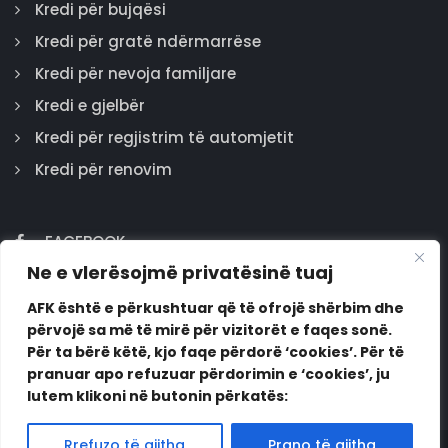
Kredi për bujqësi
Kredi për gratë ndërmarrëse
Kredi për nevoja familjare
Kredi e gjelbër
Kredi për regjistrim të automjetit
Kredi për renovim
FACEBOOK
Ne e vlerësojmë privatësinë tuaj
GOOGLE
INSTAGRAM
AFK është e përkushtuar që të ofrojë shërbim dhe
përvojë sa më të mirë për vizitorët e faqes sonë.
LINKEDIN
Për ta bërë këtë, kjo faqe përdorë ‘cookies’. Për të
pranuar apo refuzuar përdorimin e ‘cookies’, ju
lutem klikoni në butonin përkatës:
Rrefuzo të gjitha
Prano të gjitha