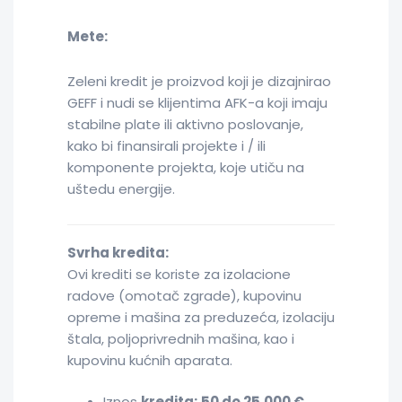
Mete:
Zeleni kredit je proizvod koji je dizajnirao
GEFF i nudi se klijentima AFK-a koji imaju
stabilne plate ili aktivno poslovanje,
kako bi finansirali projekte i / ili
komponente projekta, koje utiču na
uštedu energije.
Svrha kredita:
Ovi krediti se koriste za izolacione
radove (omotač zgrade), kupovinu
opreme i mašina za preduzeća, izolaciju
štala, poljoprivrednih mašina, kao i
kupovinu kućnih aparata.
Iznos
kredita:
50 do 25.000 €