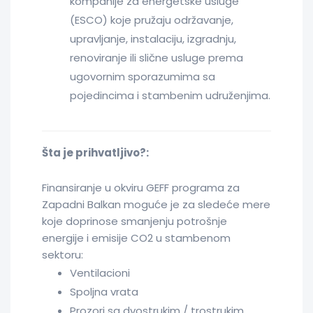
kompanije za energetske usluge
(ESCO) koje pružaju održavanje,
upravljanje, instalaciju, izgradnju,
renoviranje ili slične usluge prema
ugovornim sporazumima sa
pojedincima i stambenim udruženjima.
Šta je prihvatljivo?:
Finansiranje u okviru GEFF programa za
Zapadni Balkan moguće je za sledeće mere
koje doprinose smanjenju potrošnje
energije i emisije CO2 u stambenom
sektoru:
Ventilacioni
Spoljna vrata
Prozori sa dvostrukim / trostrukim