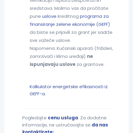
verifikaciju i isplatu bespovratnih
sredstava. Molimo vas da pročitate
pune
uslove
kreditnog
programa za
finansiranje zelene ekonomije (GEFF)
da biste se prijavili za grant jer sadrže
sve važeće uslove.
Napomena: Kućanski aparati (frižideri,
zamrzivači i klima uređaji)
ne
ispunjavaju uslove
za grantove.
Kalkulator energetske efikasnosti iz
GEFF-a.
Pogledajte
cenu usluga
. Za dodatne
informacije, ne ustručavajte se
da nas
kontaktirate
!