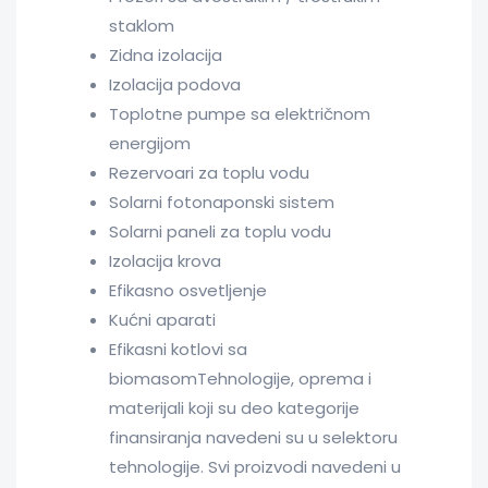
staklom
Zidna izolacija
Izolacija podova
Toplotne pumpe sa električnom
energijom
Rezervoari za toplu vodu
Solarni fotonaponski sistem
Solarni paneli za toplu vodu
Izolacija krova
Efikasno osvetljenje
Kućni aparati
Efikasni kotlovi sa
biomasomTehnologije, oprema i
materijali koji su deo kategorije
finansiranja navedeni su u selektoru
tehnologije. Svi proizvodi navedeni u