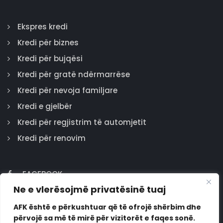
Ekspres kredi
Kredi për biznes
Kredi për bujqësi
Kredi për gratë ndërmarrëse
Kredi për nevoja familjare
Kredi e gjelbër
Kredi për regjistrim të automjetit
Kredi për renovim
FACEBOOK
Ne e vlerësojmë privatësinë tuaj
GOOGLE
INSTAGRAM
AFK është e përkushtuar që të ofrojë shërbim dhe
përvojë sa më të mirë për vizitorët e faqes sonë.
LINKEDIN