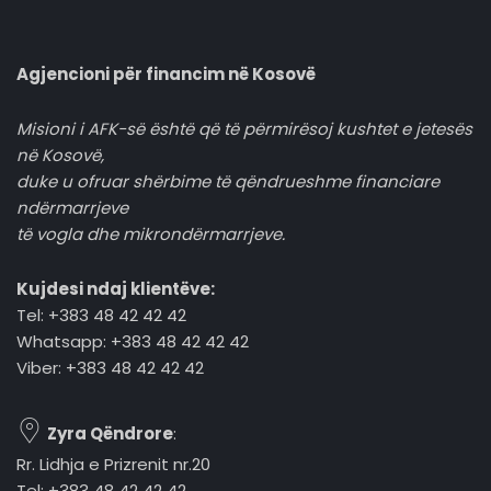
Agjencioni për financim në Kosovë
Misioni i AFK-së është që të përmirësoj kushtet e jetesës
në Kosovë,
duke u ofruar shërbime të qëndrueshme financiare
ndërmarrjeve
të vogla dhe mikrondërmarrjeve.
Kujdesi ndaj klientëve:
Tel: +383 48 42 42 42
Whatsapp: +383 48 42 42 42
Viber: +383 48 42 42 42
Zyra Qëndrore
:
Rr. Lidhja e Prizrenit nr.20
Tel: +383 48 42 42 42