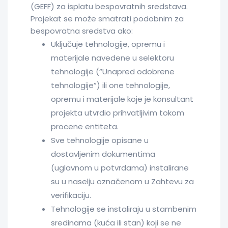
(GEFF) za isplatu bespovratnih sredstava.
Projekat se može smatrati podobnim za
bespovratna sredstva ako:
Uključuje tehnologije, opremu i
materijale navedene u selektoru
tehnologije (“Unapred odobrene
tehnologije”) ili one tehnologije,
opremu i materijale koje je konsultant
projekta utvrdio prihvatljivim tokom
procene entiteta.
Sve tehnologije opisane u
dostavljenim dokumentima
(uglavnom u potvrdama) instalirane
su u naselju označenom u Zahtevu za
verifikaciju.
Tehnologije se instaliraju u stambenim
sredinama (kuća ili stan) koji se ne