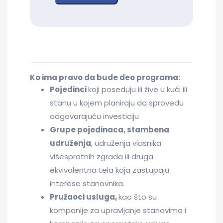
Ko ima pravo da bude deo programa:
Pojedinci
koji poseduju ili žive u kući ili
stanu u kojem planiraju da sprovedu
odgovarajuću investiciju
Grupe pojedinaca, stambena
udruženja
, udruženja vlasnika
višespratnih zgrada ili druga
ekvivalentna tela koja zastupaju
interese stanovnika.
Pružaoci usluga,
kao što su
kompanije za upravljanje stanovima i