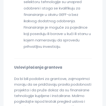
selektoru tehnologije su unapred
odobreni i stoga se kvalifikuju za
finansiranje u okviru GEFF-a bez
ikakvog dodatnog odobrenja.
Finansiranje je moguće za pojedince
koji poseduju ili borave u kući ili stanu u
kojem nameravaju da sprovedu
prihvatljivu investiciju.
Uslovi plaćanja grantova
Da bi bili podobni za grantove, zajmoprimci
moraju da se pridržavaju pravila podobnosti
projekta i da pruže dokaz da su finansirane
tehnologije kupljene i instalirane. Molimo
pogledajte ispod kratak pregled uslova i