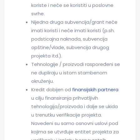
koriste i neće se koristiti u poslovne
svrhe.
Nijedna druga subvencija/grant neće
imati koristi i neće imati koristi (p.sh.
podsticajna naknada, subvencija
opštine/vlade, subvencija drugog
projekta itd.).
Tehnologije / proizvodi raspoređeni se
ne dupliraju u istom stambenom
okruženju.
Kredit dobijen od
finansijskih partnera
u cilju finansiranja prihvatljivih
tehnologija/proizvoda i dalje se ukida
u trenutku verifikacije projekta.
Navedeni su samo osnovni uslovi pod
kojima se utvrđuje entitet projekta za