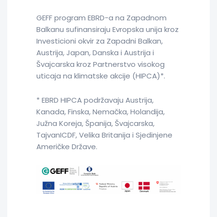
GEFF program EBRD-a na Zapadnom
Balkanu sufinansiraju Evropska unija kroz
Investicioni okvir za Zapadni Balkan,
Austrija, Japan, Danska i Austrija i
Švajcarska kroz Partnerstvo visokog
uticaja na klimatske akcije (HIPCA)*.
* EBRD HIPCA podržavaju Austrija,
Kanada, Finska, Nemačka, Holandija,
Južna Koreja, Španija, Švajcarska,
TajvanICDF, Velika Britanija i Sjedinjene
Američke Države.