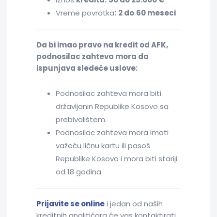
Vreme povratka
:
2 do
60 meseci
Da bi imao pravo na kredit od AFK,
podnosilac zahteva mora da
ispunjava sledeće uslove:
Podnosilac zahteva mora biti
državljanin Republike Kosovo sa
prebivalištem.
Podnosilac zahteva mora imati
važeću ličnu kartu ili pasoš
Republike Kosovo i mora biti stariji
od 18 godina.
Prijavite se online
i jedan od naših
kreditnih analitičara će vas kontaktirati