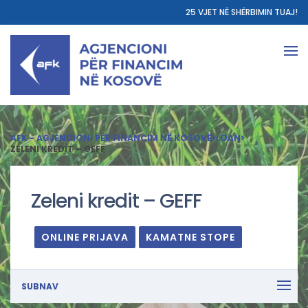
25 VJET NË SHËRBIMIN TUAJ!
AFK - AGJENCIONI PËR FINANCIM NË KOSOVË
>
LOAN
>
ZELENI KREDIT – GEFF
Zeleni kredit – GEFF
ONLINE PRIJAVA
KAMATNE STOPE
SUBNAV