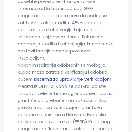
posetite povezane stranice za više
informacija. Da bi postao deo GEFF
programa, kupac mora prvo da podnese
zahtev za zeleni kredit u AFK-u i dobije
odobrenje za tehnologije koje će biti
instalirane u njihovom domu. Tek nakon
odobrenja kredita i tehnologija, kupac može
nastaviti sa njihovom kupovinom i
instalacijom.
Nakon instaliranja odobrenih tehnologija,
kupac može zatražiti verifikaciju i odobriti
putem
sistema za upravljanje verifikacijom
kredita iz GEFF-a. Kada se potvrdi da ste
instalirali zelene tehnologije u vašem domu,
grant će biti prebačen na vaš račun. Sva
pravila u vezi sa verifikacijom grantova
detaljno su opisana u Uslovima Evropske
banke za obnovu i razvoj (EBRD) Kreditnog
programa za finansiranje zelene ekonomije