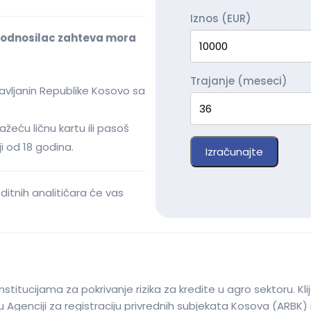
Iznos (EUR)
 podnosilac zahteva mora
Trajanje (meseci)
avljanin Republike Kosovo sa
eću ličnu kartu ili pasoš
ji od 18 godina.
Izračunajte
ditnih analitičara će vas
nstitucijama za pokrivanje rizika za kredite u agro sektoru. Kli
Agenciji za registraciju privrednih subjekata Kosova (ARBK) il