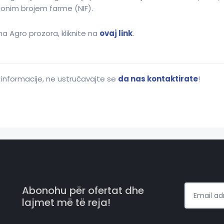
acionim brojem farme (NIF).
ma Agro prozora, kliknite na
ovaj link
.
 informacije, ne ustručavajte se
da nas kontaktirate
!
Abonohu për ofertat dhe
lajmet më të reja!