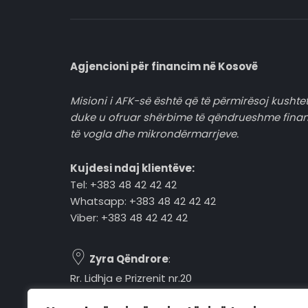
Agjencioni për financim në Kosovë
Misioni i AFK-së është që të përmirësoj kushtet
duke u ofruar shërbime të qëndrueshme fina
të vogla dhe mikrondërmarrjeve.
Kujdesi ndaj klientëve:
Tel: +383 48 42 42 42
Whatsapp: +383 48 42 42 42
Viber: +383 48 42 42 42
Zyra Qëndrore
:
Rr. Lidhja e Prizrenit nr.20
Tel: +383 48 42 42 42