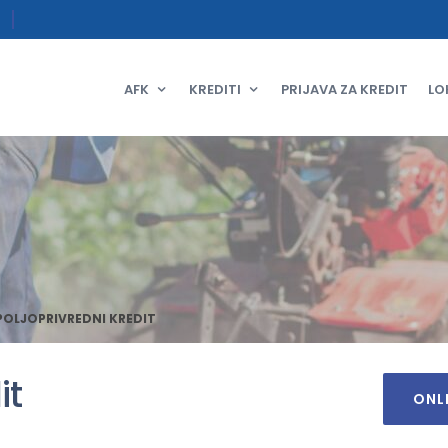
AFK
KREDITI
PRIJAVA ZA KREDIT
LO
POLJOPRIVREDNI KREDIT
it
ONL