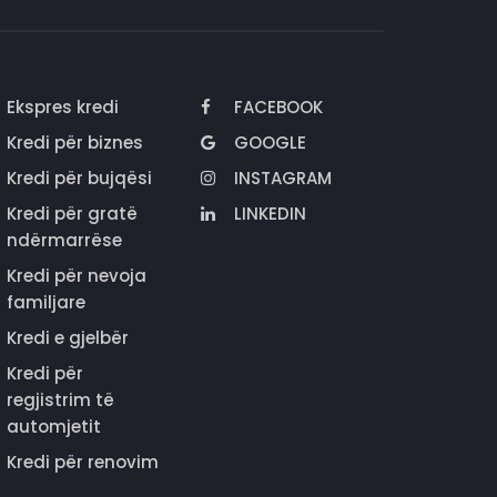
Ekspres kredi
FACEBOOK
Kredi për biznes
GOOGLE
Kredi për bujqësi
INSTAGRAM
Kredi për gratë
LINKEDIN
ndërmarrëse
Kredi për nevoja
familjare
Kredi e gjelbër
Kredi për
regjistrim të
automjetit
Kredi për renovim