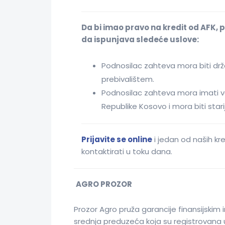
Da bi imao pravo na kredit od AFK,
da ispunjava sledeće uslove:
Podnosilac zahteva mora biti drž
prebivalištem.
Podnosilac zahteva mora imati važ
Republike Kosovo i mora biti stari
Prijavite se online
i jedan od naših kre
kontaktirati u toku dana.
AGRO PROZOR
Prozor Agro pruža garancije finansijskim i
srednja preduzeća koja su registrovana u 