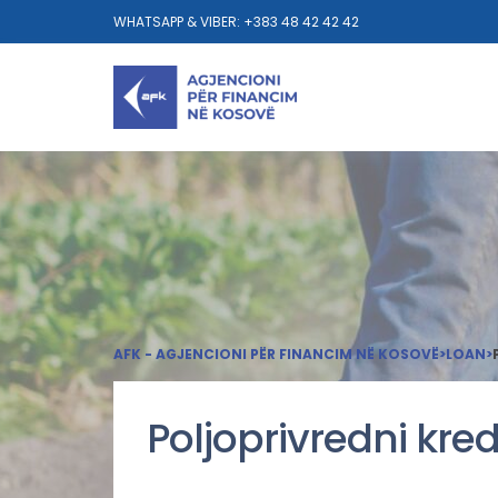
WHATSAPP & VIBER: +383 48 42 42 42
AFK - AGJENCIONI PËR FINANCIM NË KOSOVË
>
LOAN
>
Poljoprivredni kred