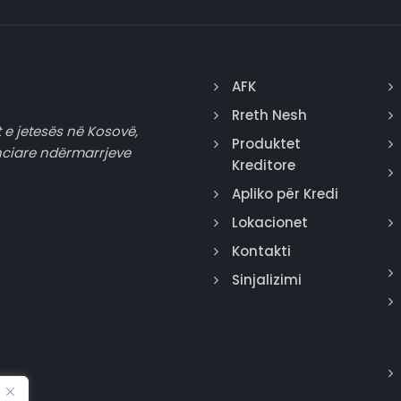
AFK
Rreth Nesh
 e jetesës në Kosovë,
Produktet
nciare ndërmarrjeve
Kreditore
Apliko për Kredi
Lokacionet
Kontakti
Sinjalizimi