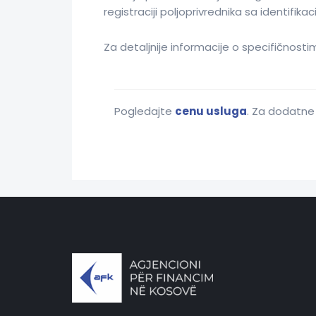
registraciji poljoprivrednika sa identifik
Za detaljnije informacije o specifičnosti
Pogledajte
cenu usluga
. Za dodatne