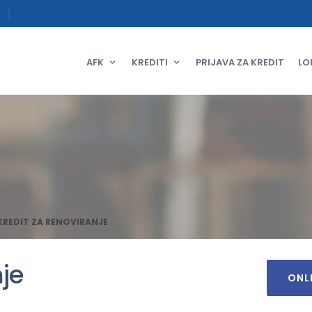
AFK
KREDITI
PRIJAVA ZA KREDIT
LO
KREDIT ZA RENOVIRANJE
nje
ONL