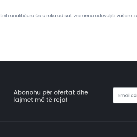
ditnih analitičara će u roku od sat vremena udovoljiti vašem 
Abonohu për ofertat dhe
lajmet më të reja!