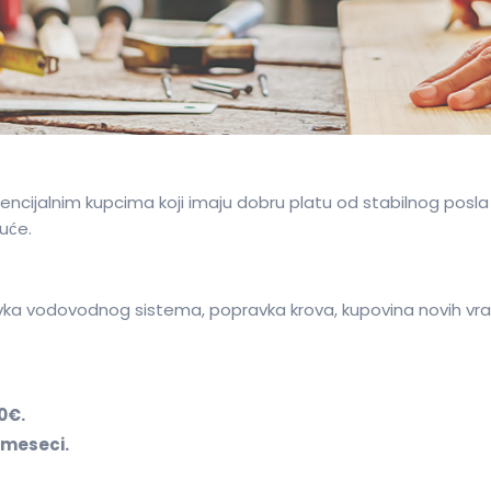
ncijalnim kupcima koji imaju dobru platu od stabilnog posla ili
će.
ka vodovodnog sistema, popravka krova, kupovina novih vrata
0€.
 meseci.