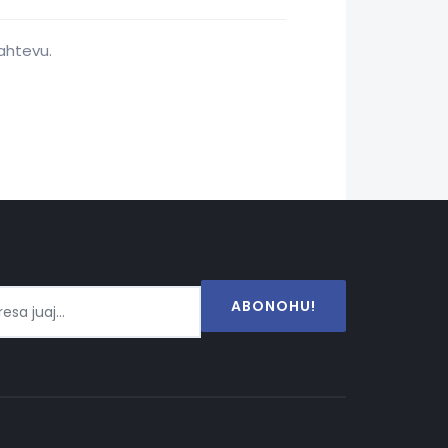
zahtevu.
ABONOHU!