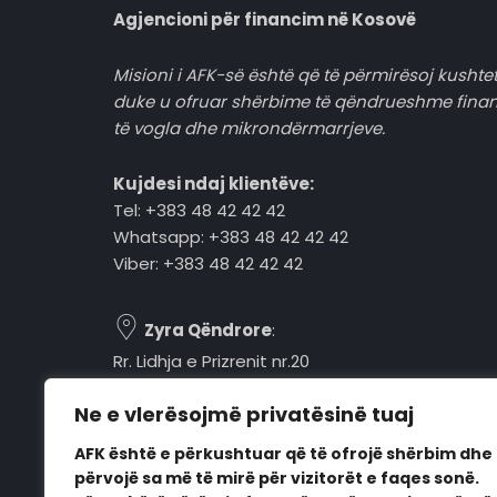
Agjencioni për financim në Kosovë
Misioni i AFK-së është që të përmirësoj kushtet
duke u ofruar shërbime të qëndrueshme fina
të vogla dhe mikrondërmarrjeve.
Kujdesi ndaj klientëve:
Tel: +383 48 42 42 42
Whatsapp: +383 48 42 42 42
Viber: +383 48 42 42 42
Zyra Qëndrore
:
Rr. Lidhja e Prizrenit nr.20
Tel: +383 48 42 42 42
Ne e vlerësojmë privatësinë tuaj
Pejë, 30000, Kosovë
AFK është e përkushtuar që të ofrojë shërbim dhe
Orari i punës:
përvojë sa më të mirë për vizitorët e faqes sonë.
E hënë - E premte