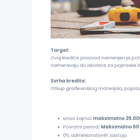
Target:
Ovaj kreditni proizvod namenjen je pote
nameravaju da iskoriste za popravke ku
Svrha kredita:
Otkup građevinskog materijala, poprav
Iznos zajma
:
maksimalno 25.00
Povratni period
:
Maksimalno 60
0% administrativnih zastoja