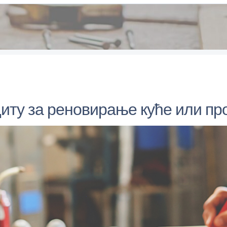
иту за реновирање куће или п