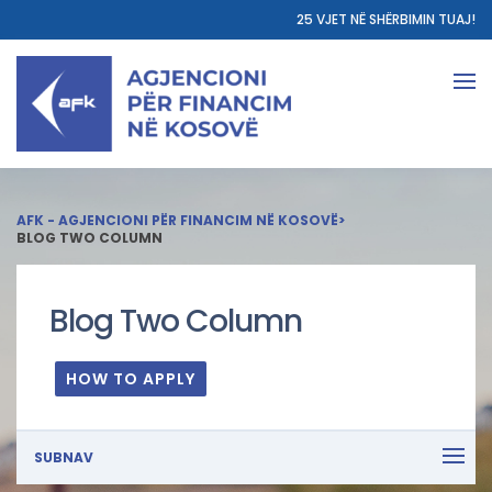
25 VJET NË SHËRBIMIN TUAJ!
AFK - AGJENCIONI PËR FINANCIM NË KOSOVË
>
BLOG TWO COLUMN
Blog Two Column
HOW TO APPLY
SUBNAV