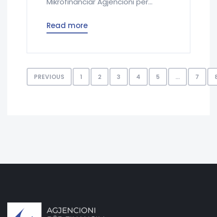
Mikrofinanciar Agjencioni për...
Read more
PREVIOUS
1
2
3
4
5
…
7