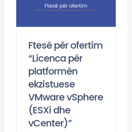
Ftesë për ofertim
“Licenca për
platformën
ekzistuese
VMware vSphere
(ESXi dhe
vCenter)”