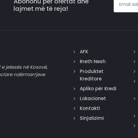
Abonohu për ofertat dhe
lajmet më të reja!
AFK
Rreth Nesh
 e jetesës në Kosovë,
Produktet
nciare ndërmarrjeve
Kreditore
Apliko për Kredi
Lokacionet
Kontakti
Sinjalizimi