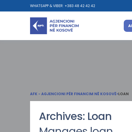
WHATSAPP & VIBER: +383 48 42 42 42
A
AFK - AGJENCIONI PËR FINANCIM NË KOSOVË
>
LOAN
Archives:
Loan
Manages loan