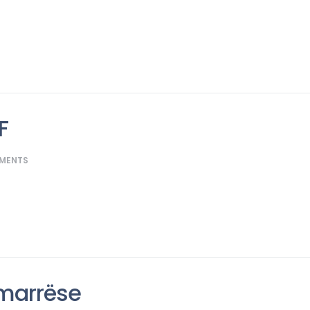
F
MENTS
rmarrëse