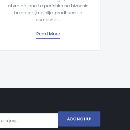
atyre që janë të përfshirë në biznesin
bujqësor (mbjellje, prodhuesit e
qumështit...
Read More
ABONOHU!