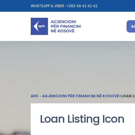
WHATSAPP & VIBER: +383 48 42 42 42
A
AFK - AGJENCIONI PËR FINANCIM NË KOSOVË
>
LOAN L
Loan Listing Icon