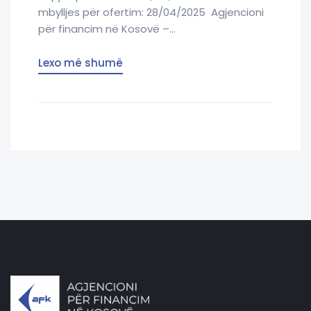
mbylljes për ofertim: 28/04/2025 Agjencioni
për financim në Kosovë –...
Lexo më shumë