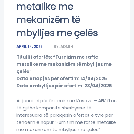
metalike me
mekanizëm të
mbylljes me çelës
APRIL 14, 2025
BY:
ADMIN
Titulli i ofertës: “Furnizim me rafte
metalike me mekanizëm të mbylljes me
çelës”
Data e hapjes për ofertim: 14/04/2025
Data e mbylljes për ofertim: 28/04/2025
Agjencioni për financim në Kosovë – AFK fton
të gjitha kompanitë shërbyese të
interesuara të paraqesin ofertat e tyre për
tenderin e hapur “Furnizim me rafte metalike
me mekanizëm të mbylljes me çelës”