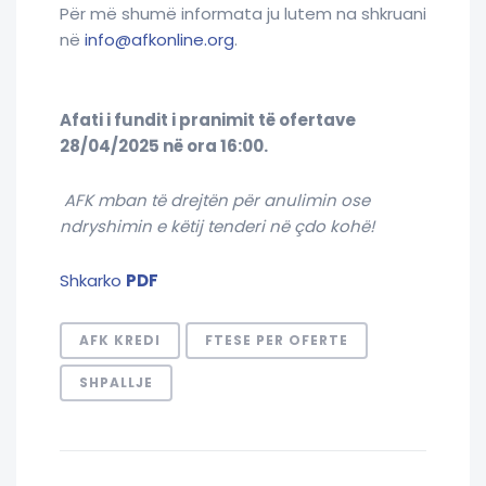
Për më shumë informata ju lutem na shkruani
në
info@afkonline.org
.
Afati i fundit i pranimit të ofertave
28/04/2025 në ora 16:00.
AFK mban të drejtën për anulimin ose
ndryshimin e këtij tenderi në çdo kohë!
Shkarko
PDF
AFK KREDI
FTESE PER OFERTE
SHPALLJE