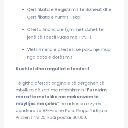
Çertifikata e Regjistrimit të Biznesit dhe
Çertifikata e numrit Fiskal.
Oferta financiare (çmimet duhet të
jenë të specifikuara me TVSH)
Vlefshmëria e ofertës, së paku një muaj
nga data e dorëzimit.
Kushtet dhe rregullat e tenderit:
Të githa ofertat origjinale të dërgohen të
mbyllura në zarf me mbishkrimin “
Furnizim
me rafte metalike me mekanizëm të
mbylljes me çelës
”
në adresën e zyrës
qendrore të AFK-së në Pejë: Rruga “Lidhja e
Prizrenit “Nr.20, kodi postar 30 000.