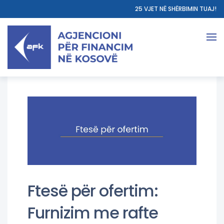
25 VJET NË SHËRBIMIN TUAJ!
Ftesë për ofertim:
Furnizim me rafte