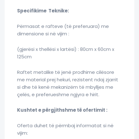
Specifikime Teknike:
Përmasat e rafteve (të preferuara) me
dimensione si në vijim :
(gjerësi x thellësi x lartësi) : 80cm x 60cm x
125cm
Raftet metalike të jenë prodhime cilësore
me material prej hekuri, rezistent ndaj zjarrit
si dhe të kenë mekanizëm të mbylljes me
çelës, e preferueshme ngjyra e hirit.
Kushtet e përgjithshme të ofertimit :
Oferta duhet të përmbaj informatat si në
vijim: