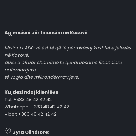
Agjencioni për financim në Kosovë
Misioni i AFK-së është që të përmirësoj kushtet e jetesës
në Kosovë,
duke u ofruar shërbime të qëndrueshme financiare
ndërmarrjeve
të vogla dhe mikrondërmarrjeve.
Kujdesi ndaj klientëve:
Tel: +383 48 42 42 42
Whatsapp: +383 48 42 42 42
Viber: +383 48 42 42 42
Zyra Qëndrore
: