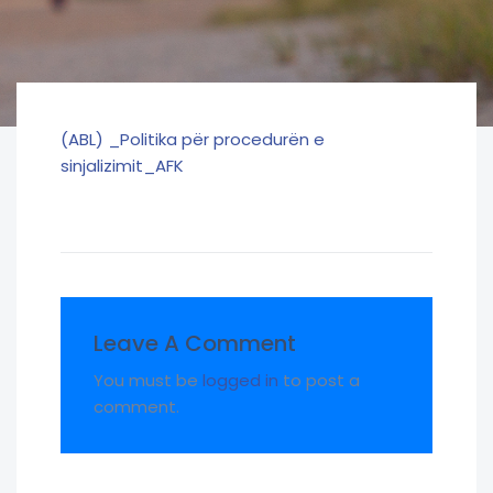
(ABL) _Politika për procedurën e
sinjalizimit_AFK
Leave A Comment
You must be
logged in
to post a
comment.