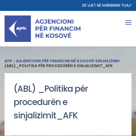
25 VJET NË SHËRBIMIN TUAJ!
AFK - AGJENCIONI PËR FINANCIM NË KOSOVË
>
SINJALIZIMI
>
(ABL) _POLITIKA PËR PROCEDURËN E SINJALIZIMIT_AFK
(ABL) _Politika për
procedurën e
sinjalizimit_AFK