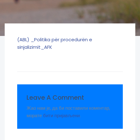
(ABL) _Politika për procedurën e
sinjalizimit_AFK
Leave A Comment
Жао нам је, да би поставили коментар,
морате
бити пријављени
.