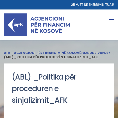
25 VJET NË SHËRBIMIN TUAJ!
AFK - AGJENCIONI PËR FINANCIM NË KOSOVË
>
UZBUNJIVANJE
>
(ABL) _POLITIKA PËR PROCEDURËN E SINJALIZIMIT_AFK
(ABL) _Politika për
procedurën e
sinjalizimit_AFK