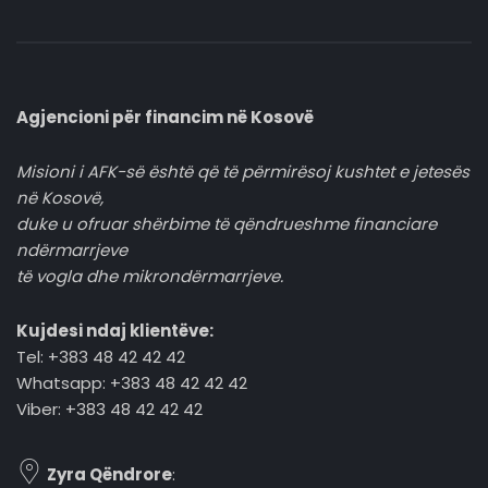
Agjencioni për financim në Kosovë
Misioni i AFK-së është që të përmirësoj kushtet e jetesës
në Kosovë,
duke u ofruar shërbime të qëndrueshme financiare
ndërmarrjeve
të vogla dhe mikrondërmarrjeve.
Kujdesi ndaj klientëve:
Tel: +383 48 42 42 42
Whatsapp: +383 48 42 42 42
Viber: +383 48 42 42 42
Zyra Qëndrore
: