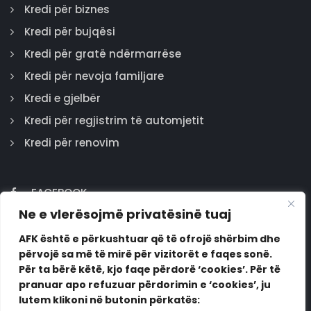
Kredi për biznes
Kredi për bujqësi
Kredi për gratë ndërmarrëse
Kredi për nevoja familjare
Kredi e gjelbër
Kredi për regjistrim të automjetit
Kredi për renovim
FACEBOOK
Ne e vlerësojmë privatësinë tuaj
GOOGLE
INSTAGRAM
AFK është e përkushtuar që të ofrojë shërbim dhe
përvojë sa më të mirë për vizitorët e faqes sonë.
LINKEDIN
Për ta bërë këtë, kjo faqe përdorë ‘cookies’. Për të
pranuar apo refuzuar përdorimin e ‘cookies’, ju
lutem klikoni në butonin përkatës: