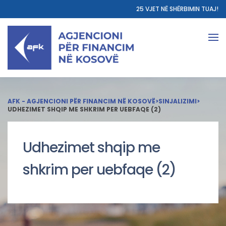
25 VJET NË SHËRBIMIN TUAJ!
AFK - AGJENCIONI PËR FINANCIM NË KOSOVË
>
SINJALIZIMI
>
UDHEZIMET SHQIP ME SHKRIM PER UEBFAQE (2)
Udhezimet shqip me
shkrim per uebfaqe (2)