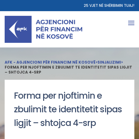
25 VJET NË SHËRBIMIN TUAJ!
AFK - AGJENCIONI PËR FINANCIM NË KOSOVË
>
SINJALIZIMI
>
FORMA PER NJOFTIMIN E ZBULIMIT TE IDENTITETIT SIPAS LIGJIT
– SHTOJCA 4-SRP
Forma per njoftimin e
zbulimit te identitetit sipas
ligjit – shtojca 4-srp