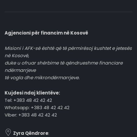
Agjencioni për financim në Kosovë
Misioni i AFK-së është që të përmirësoj kushtet e jetesës
në Kosovë,
duke u ofruar shërbime të qëndrueshme financiare
ndërmarrjeve
të vogla dhe mikrondërmarrjeve.
Kujdesi ndaj klientëve:
Tel: +383 48 42 42 42
Whatsapp: +383 48 42 42 42
Viber: +383 48 42 42 42
Zyra Qëndrore
: