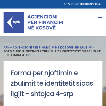
25 VJET NË SHËRBIMIN TUAJ!
AFK - AGJENCIONI PËR FINANCIM NË KOSOVË
>
SINJALIZIMI
>
FORMA PER NJOFTIMIN E ZBULIMIT TE IDENTITETIT SIPAS LIGJIT
– SHTOJCA 4-SRP
Forma per njoftimin e
zbulimit te identitetit sipas
ligjit – shtojca 4-srp