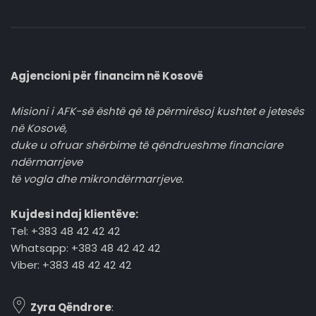
Agjencioni për financim në Kosovë
Misioni i AFK-së është që të përmirësoj kushtet e jetesës
në Kosovë,
duke u ofruar shërbime të qëndrueshme financiare
ndërmarrjeve
të vogla dhe mikrondërmarrjeve.
Kujdesi ndaj klientëve:
Tel: +383 48 42 42 42
Whatsapp: +383 48 42 42 42
Viber: +383 48 42 42 42
Zyra Qëndrore
: