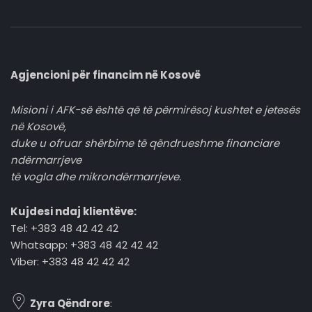
Agjencioni për financim në Kosovë
Misioni i AFK-së është që të përmirësoj kushtet e jetesës
në Kosovë,
duke u ofruar shërbime të qëndrueshme financiare
ndërmarrjeve
të vogla dhe mikrondërmarrjeve.
Kujdesi ndaj klientëve:
Tel: +383 48 42 42 42
Whatsapp: +383 48 42 42 42
Viber: +383 48 42 42 42
Zyra Qëndrore
: