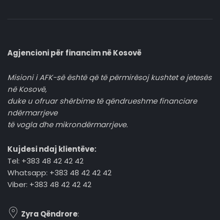
Agjencioni për financim në Kosovë
Misioni i AFK-së është që të përmirësoj kushtet e jetesës
në Kosovë,
duke u ofruar shërbime të qëndrueshme financiare
ndërmarrjeve
të vogla dhe mikrondërmarrjeve.
Kujdesi ndaj klientëve:
Tel: +383 48 42 42 42
Whatsapp: +383 48 42 42 42
Viber: +383 48 42 42 42
Zyra Qëndrore
: