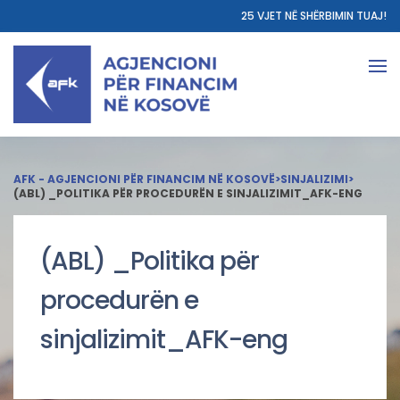
25 VJET NË SHËRBIMIN TUAJ!
AFK - AGJENCIONI PËR FINANCIM NË KOSOVË
>
SINJALIZIMI
>
(ABL) _POLITIKA PËR PROCEDURËN E SINJALIZIMIT_AFK-ENG
(ABL) _Politika për
procedurën e
sinjalizimit_AFK-eng