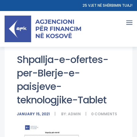
25 VJET NË SHËRBIMIN TUAJ!
Shpallja-e-ofertes-
per-Blerje-e-
paisjeve-
teknologjike-Tablet
JANUARY 15, 2021
BY:
ADMIN
0
COMMENTS