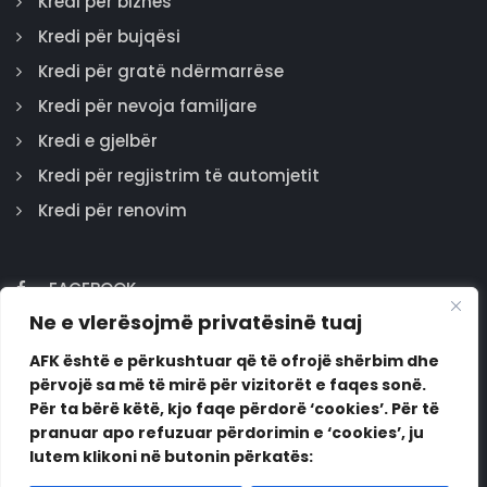
Kredi për biznes
Kredi për bujqësi
Kredi për gratë ndërmarrëse
Kredi për nevoja familjare
Kredi e gjelbër
Kredi për regjistrim të automjetit
Kredi për renovim
FACEBOOK
Ne e vlerësojmë privatësinë tuaj
GOOGLE
INSTAGRAM
AFK është e përkushtuar që të ofrojë shërbim dhe
përvojë sa më të mirë për vizitorët e faqes sonë.
LINKEDIN
Për ta bërë këtë, kjo faqe përdorë ‘cookies’. Për të
pranuar apo refuzuar përdorimin e ‘cookies’, ju
lutem klikoni në butonin përkatës: