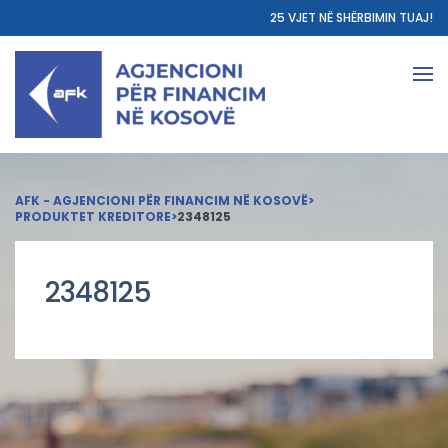
25 VJET NË SHËRBIMIN TUAJ!
AFK - AGJENCIONI PËR FINANCIM NË KOSOVË
>
PRODUKTET KREDITORE
>
2348125
2348125