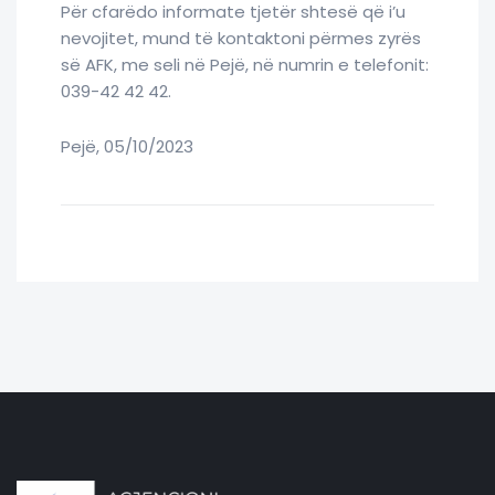
Për cfarëdo informate tjetër shtesë që i’u
nevojitet, mund të kontaktoni përmes zyrës
së AFK, me seli në Pejë, në numrin e telefonit:
039-42 42 42.
Pejë, 05/10/2023