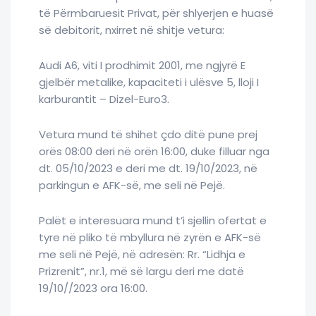
të Përmbaruesit Privat, për shlyerjen e huasë
së debitorit, nxirret në shitje vetura:
Audi A6, viti I prodhimit 2001, me ngjyrë E
gjelbër metalike, kapaciteti i ulësve 5, lloji I
karburantit – Dizel-Euro3.
Vetura mund të shihet çdo ditë pune prej
orës 08:00 deri në orën 16:00, duke filluar nga
dt. 05/10/2023 e deri me dt. 19/10/2023, në
parkingun e AFK-së, me seli në Pejë.
Palët e interesuara mund t’i sjellin ofertat e
tyre në pliko të mbyllura në zyrën e AFK-së
me seli në Pejë, në adresën: Rr. “Lidhja e
Prizrenit”, nr.1, më së largu deri me datë
19/10//2023 ora 16:00.