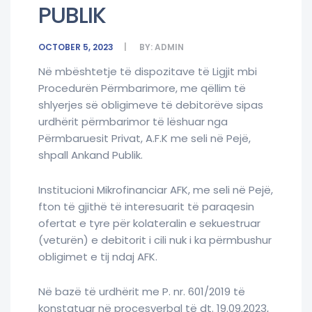
PUBLIK
OCTOBER 5, 2023
BY:
ADMIN
Në mbështetje të dispozitave të Ligjit mbi
Procedurën Përmbarimore, me qëllim të
shlyerjes së obligimeve të debitorëve sipas
urdhërit përmbarimor të lëshuar nga
Përmbaruesit Privat, A.F.K me seli në Pejë,
shpall Ankand Publik.
Institucioni Mikrofinanciar AFK, me seli në Pejë,
fton të gjithë të interesuarit të paraqesin
ofertat e tyre për kolateralin e sekuestruar
(veturën) e debitorit i cili nuk i ka përmbushur
obligimet e tij ndaj AFK.
Në bazë të urdhërit me P. nr. 601/2019 të
konstatuar në procesverbal të dt. 19.09.2023,