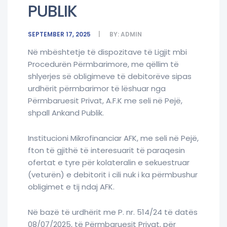
PUBLIK
SEPTEMBER 17, 2025
BY:
ADMIN
Në mbështetje të dispozitave të Ligjit mbi
Procedurën Përmbarimore, me qëllim të
shlyerjes së obligimeve të debitorëve sipas
urdhërit përmbarimor të lëshuar nga
Përmbaruesit Privat, A.F.K me seli në Pejë,
shpall Ankand Publik.
Institucioni Mikrofinanciar AFK, me seli në Pejë,
fton të gjithë të interesuarit të paraqesin
ofertat e tyre për kolateralin e sekuestruar
(veturën) e debitorit i cili nuk i ka përmbushur
obligimet e tij ndaj AFK.
Në bazë të urdhërit me P. nr. 514/24 të datës
08/07/2025, të Përmbaruesit Privat, për