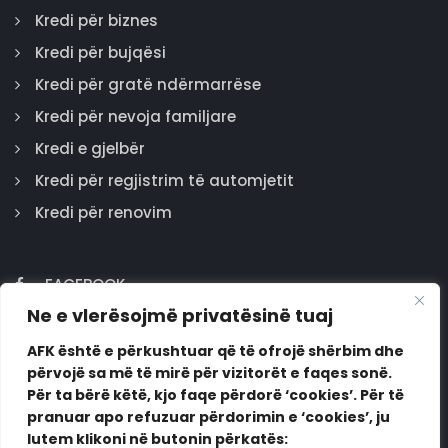
Kredi për biznes
Kredi për bujqësi
Kredi për gratë ndërmarrëse
Kredi për nevoja familjare
Kredi e gjelbër
Kredi për regjistrim të automjetit
Kredi për renovim
FACEBOOK
Ne e vlerësojmë privatësinë tuaj
GOOGLE
INSTAGRAM
AFK është e përkushtuar që të ofrojë shërbim dhe
përvojë sa më të mirë për vizitorët e faqes sonë.
LINKEDIN
Për ta bërë këtë, kjo faqe përdorë ‘cookies’. Për të
pranuar apo refuzuar përdorimin e ‘cookies’, ju
lutem klikoni në butonin përkatës: