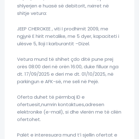
shlyerjen e huasë së debitorit, nxirret në
shitje vetura:
JEEP CHEROKEE , viti I prodhimit 2009, me
ngjyrë E hirit metalike, me 5 dyer, kapaciteti i
ulësve 5, lloji I karburantit –Dizel.
Vetura mund të shihet çdo ditë pune prej
orës 08:00 deri në orën 16:00, duke filluar nga
dt. 17/09/2025 e deri me dt. 01/10/2025, në
parkingun e AFK-së, me seli në Pejë.
Oferta duhet të përmbaj ID e
ofertuesit,numrin kontaktues,adresen
elektronike (e-mail), si dhe vlerën me të cilën
ofertohet.
Palët e interesuara mund t’i sjellin ofertat e