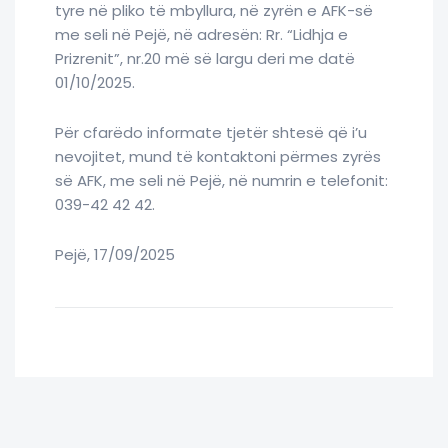
tyre në pliko të mbyllura, në zyrën e AFK-së
me seli në Pejë, në adresën: Rr. “Lidhja e
Prizrenit”, nr.20 më së largu deri me datë
01/10/2025.
Për cfarëdo informate tjetër shtesë që i’u
nevojitet, mund të kontaktoni përmes zyrës
së AFK, me seli në Pejë, në numrin e telefonit:
039-42 42 42.
Pejë, 17/09/2025