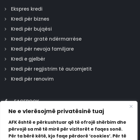
Ekspres kredi
Kredi për biznes
Kredi për bujqësi
Kredi për gratë ndërmarrëse
Kredi për nevoja familjare
Kredi e gjelbër
Kredi për regjistrim të automjetit
Kredi për renovim
FACEBOOK
Ne e vlerësojmë privatësinë tuaj
GOOGLE
INSTAGRAM
AFK është e përkushtuar që të ofrojë shërbim dhe
përvojë sa më të mirë për vizitorët e faqes sonë.
LINKEDIN
Për ta bërë këtë, kjo faqe përdorë ‘cookies’. Për të