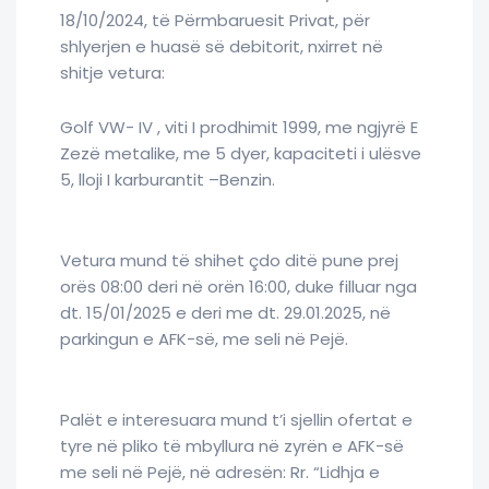
18/10/2024, të Përmbaruesit Privat, për
shlyerjen e huasë së debitorit, nxirret në
shitje vetura:
Golf VW- IV , viti I prodhimit 1999, me ngjyrë E
Zezë metalike, me 5 dyer, kapaciteti i ulësve
5, lloji I karburantit –Benzin.
Vetura mund të shihet çdo ditë pune prej
orës 08:00 deri në orën 16:00, duke filluar nga
dt. 15/01/2025 e deri me dt. 29.01.2025, në
parkingun e AFK-së, me seli në Pejë.
Palët e interesuara mund t’i sjellin ofertat e
tyre në pliko të mbyllura në zyrën e AFK-së
me seli në Pejë, në adresën: Rr. “Lidhja e