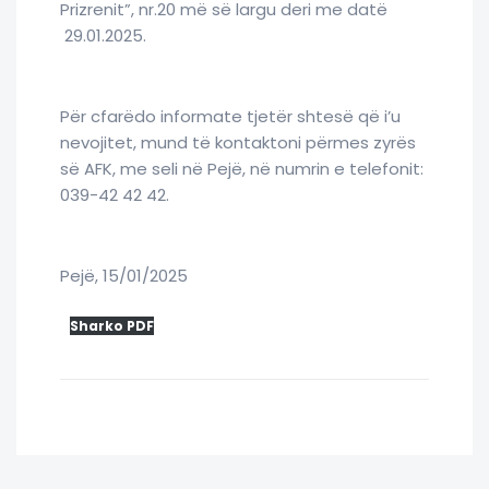
Prizrenit”, nr.20 më së largu deri me datë
29.01.2025.
Për cfarëdo informate tjetër shtesë që i’u
nevojitet, mund të kontaktoni përmes zyrës
së AFK, me seli në Pejë, në numrin e telefonit:
039-42 42 42.
Pejë, 15/01/2025
Sharko PDF