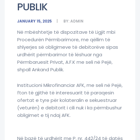
PUBLIK
JANUARY 15, 2025
BY:
ADMIN
Në mbështetje të dispozitave të Ligjit mbi
Procedurën Përmbarimore, me qëllim të
shlyerjes së obligimeve të debitorëve sipas
urdhërit përmbarimor të lëshuar nga
Përmbaruesit Privat, A.F.K me seli në Pejë,
shpall Ankand Publik.
Institucioni Mikrofinanciar AFK, me seli në Pejë,
fton të gjithë të interesuarit të paraqesin
ofertat e tyre për kolateralin e sekuestruar
(veturën) e debitorit i cili nuk i ka përmbushur
obligimet e tij ndaj AFK.
Në bazë të urdhërit me P. nr. 442/24 të datës