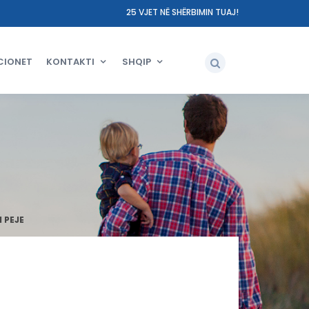
25 VJET NË SHËRBIMIN TUAJ!
CIONET
KONTAKTI
SHQIP
 PEJE