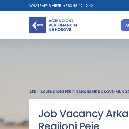
WHATSAPP & VIBER: +383 48 42 42 42
A
AFK - AGJENCIONI PËR FINANCIM NË KOSOVË
>
MUNDËS
Job Vacancy Arkat
Regjioni Peje