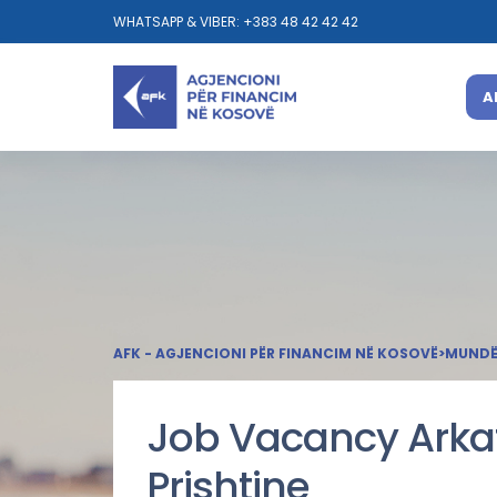
WHATSAPP & VIBER: +383 48 42 42 42
A
AFK - AGJENCIONI PËR FINANCIM NË KOSOVË
>
MUNDËS
Job Vacancy Arkat
Prishtine