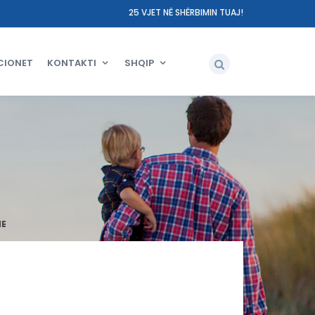
25 VJET NË SHËRBIMIN TUAJ!
CIONET
KONTAKTI
SHQIP
NE