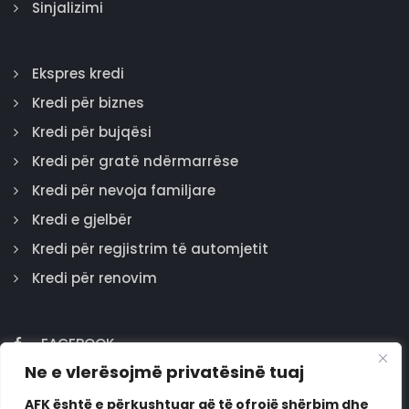
Sinjalizimi
Ekspres kredi
Kredi për biznes
Kredi për bujqësi
Kredi për gratë ndërmarrëse
Kredi për nevoja familjare
Kredi e gjelbër
Kredi për regjistrim të automjetit
Kredi për renovim
FACEBOOK
Ne e vlerësojmë privatësinë tuaj
GOOGLE
INSTAGRAM
AFK është e përkushtuar që të ofrojë shërbim dhe