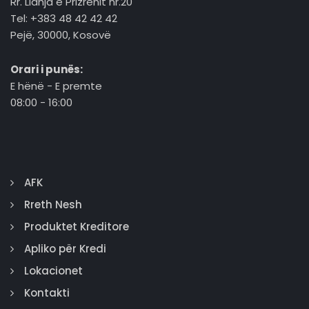
Rr. Lidhja e Prizrenit nr.20
Tel: +383 48 42 42 42
Pejë, 30000, Kosovë
Orari i punës:
E hënë - E premte
08:00 - 16:00
AFK
Rreth Nesh
Produktet Kreditore
Apliko për Kredi
Lokacionet
Kontakti