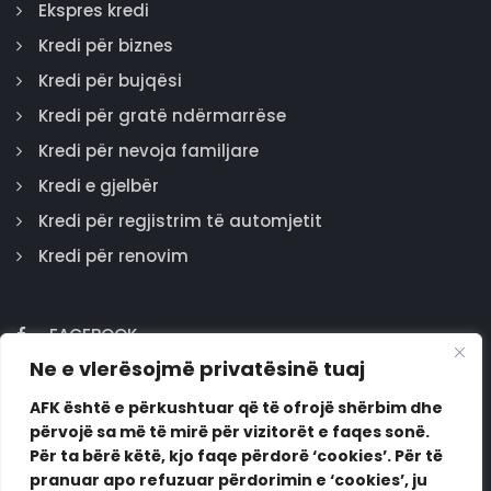
Ekspres kredi
Kredi për biznes
Kredi për bujqësi
Kredi për gratë ndërmarrëse
Kredi për nevoja familjare
Kredi e gjelbër
Kredi për regjistrim të automjetit
Kredi për renovim
FACEBOOK
Ne e vlerësojmë privatësinë tuaj
GOOGLE
INSTAGRAM
AFK është e përkushtuar që të ofrojë shërbim dhe
përvojë sa më të mirë për vizitorët e faqes sonë.
LINKEDIN
Për ta bërë këtë, kjo faqe përdorë ‘cookies’. Për të
pranuar apo refuzuar përdorimin e ‘cookies’, ju