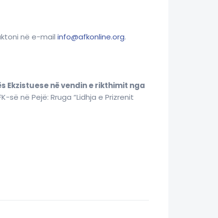
ktoni në e-mail
info@afkonline.org
.
ës Ekzistuese në vendin e rikthimit nga
-së në Pejë: Rruga “Lidhja e Prizrenit