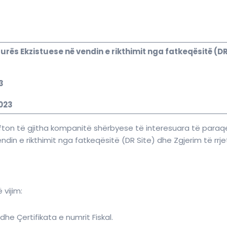
ukturës Ekzistuese në vendin e rikthimit nga fatkeqësitë (D
3
023
fton të gjitha kompanitë shërbyese të interesuara të paraqe
vendin e rikthimit nga fatkeqësitë (DR Site) dhe Zgjerim të rrj
vijim:
 dhe Çertifikata e numrit Fiskal.