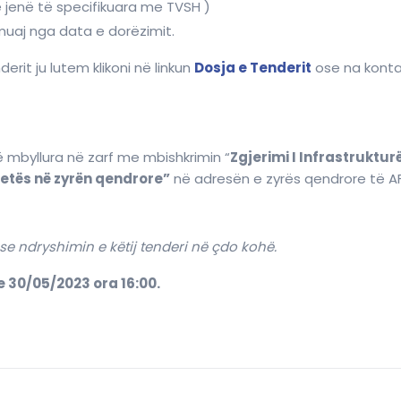
 jenë të specifikuara me TVSH )
muaj nga data e dorëzimit.
rit ju lutem klikoni në linkun
Dosja e Tenderit
ose na konta
ë mbyllura në zarf me mbishkrimin “
Zgjerimi I Infrastruktur
rjetës në zyrën qendrore”
në adresën e zyrës qendrore të AFK
e ndryshimin e këtij tenderi në çdo kohë.
 30/05/2023 ora 16:00.