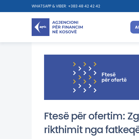
WHATSAPP & VIBER: +383 48 42 42 42
A
Ftesë për ofertim: Zg
rikthimit nga fatkeqë