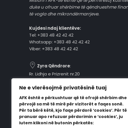
Misioni i AFK-së është që të përmirësoj kushtet
duke u ofruar shërbime të qëndrueshme fina
të vogla dhe mikrondërmarrjeve.
Kujdesi ndaj klientëve:
Tel: +383 48 42 42 42
Whatsapp: +383 48 42 42 42
Viber: +383 48 42 42 42
Zyra Qëndrore
:
Rr. Lidhja e Prizrenit nr.20
Tel: +383 48 42 42 42
Ne e vlerësojmë privatësinë tuaj
Pejë, 30000, Kosovë
AFK është e përkushtuar që të ofrojë shërbim dhe
Orari i punës:
përvojë sa më të mirë për vizitorët e faqes sonë.
E hënë - E premte
Për ta bërë këtë, kjo faqe përdorë ‘cookies’. Për të
08:00 - 16:00
pranuar apo refuzuar përdorimin e ‘cookies’, ju
lutem klikoni në butonin përkatës: