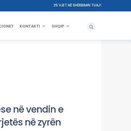
25 VJET NË SHËRBIMIN TUAJ!
CIONET
KONTAKTI
SHQIP
uese në vendin e
rjetës në zyrën