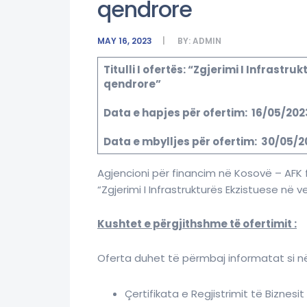
qendrore
MAY 16, 2023
BY:
ADMIN
Titulli I ofertës: “Zgjerimi I Infrastr
qendrore”
Data e hapjes për ofertim: 16/05/202
Data e mbylljes për ofertim: 30/05/2
Agjencioni për financim në Kosovë – AFK 
“Zgjerimi I Infrastrukturës Ekzistuese në 
Kushtet e përgjithshme të ofertimit :
Oferta duhet të përmbaj informatat si në 
Çertifikata e Regjistrimit të Biznesit