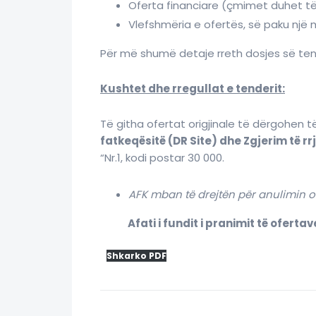
Oferta financiare (çmimet duhet të
Vlefshmëria e ofertës, së paku një 
Për më shumë detaje rreth dosjes së tende
Kushtet dhe rregullat e tenderit:
Të githa ofertat origjinale të dërgohen t
fatkeqësitë (DR Site) dhe Zgjerim të r
“Nr.1, kodi postar 30 000.
AFK mban të drejtën për anulimin os
Afati i fundit i pranimit të ofertave
Shkarko PDF