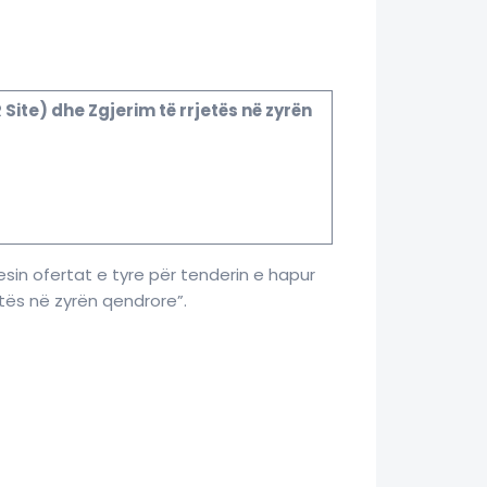
R Site) dhe Zgjerim të rrjetës në zyrën
sin ofertat e tyre për tenderin e hapur
etës në zyrën qendrore”.