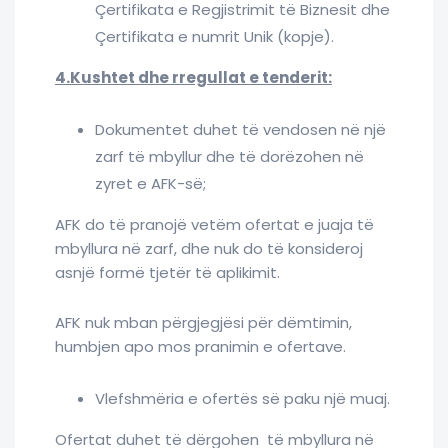
Çertifikata e Regjistrimit të Biznesit dhe
Çertifikata e numrit Unik (kopje).
4.Kushtet dhe rregullat e tenderit:
Dokumentet duhet të vendosen në një
zarf të mbyllur dhe të dorëzohen në
zyret e AFK-së;
AFK do të pranojë vetëm ofertat e juaja të
mbyllura në zarf, dhe nuk do të konsideroj
asnjë formë tjetër të aplikimit.
AFK nuk mban përgjegjësi për dëmtimin,
humbjen apo mos pranimin e ofertave.
Vlefshmëria e ofertës së paku një muaj.
Ofertat duhet të dërgohen të mbyllura në