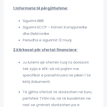
1.Informata të përgjithshme:
Sigurimi BBB
Sigurimi ECCP – Krimet Kompjuterike
dhe Elektronike
Periudha e sigurimit 12 muaj
2.Kërkesat për ofertat financiare:
Ju lutemi që ofertën tuaj ta dorëzoni
tek zyrja e AFK-së në pajtim me
specifikat e parashtruara në pikën 1 të
këtij dokumenti.
Të gjitha ofertat të dorëzohen në Euro,
përfshirë TVSH-në, në të kundërtën në
rast se çmimet dorëzohen pa e