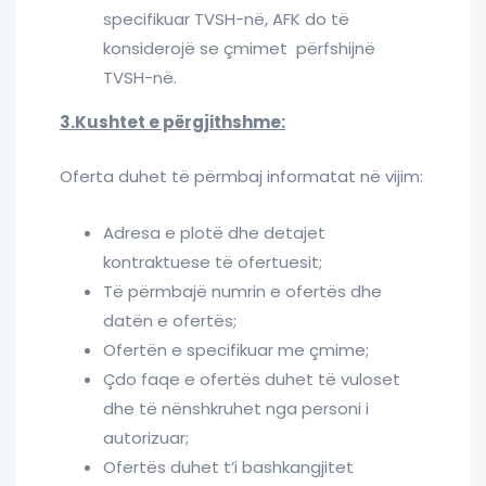
specifikuar TVSH-në, AFK do të
konsiderojë se çmimet përfshijnë
TVSH-në.
3.Kushtet e përgjithshme:
Oferta duhet të përmbaj informatat në vijim:
Adresa e plotë dhe detajet
kontraktuese të ofertuesit;
Të përmbajë numrin e ofertës dhe
datën e ofertës;
Ofertën e specifikuar me çmime;
Çdo faqe e ofertës duhet të vuloset
dhe të nënshkruhet nga personi i
autorizuar;
Ofertës duhet t’i bashkangjitet