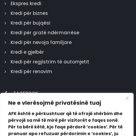
Ekspres kredi
Kredi për biznes
Kredi për bujqësi
Kredi për gratë ndërmarrëse
Kredi për nevoja familjare
Kredi e gjelbër
Kredi për regjistrim të automjetit
Kredi për renovim
FACEBOOK
Ne e vlerësojmë privatësinë tuaj
GOOGLE
INSTAGRAM
AFK është e përkushtuar që të ofrojë shërbim dhe
përvojë sa më të mirë për vizitorët e faqes sonë.
LINKEDIN
Për ta bërë këtë, kjo faqe përdorë ‘cookies’. Për të
pranuar apo refuzuar përdorimin e ‘cookies’, ju