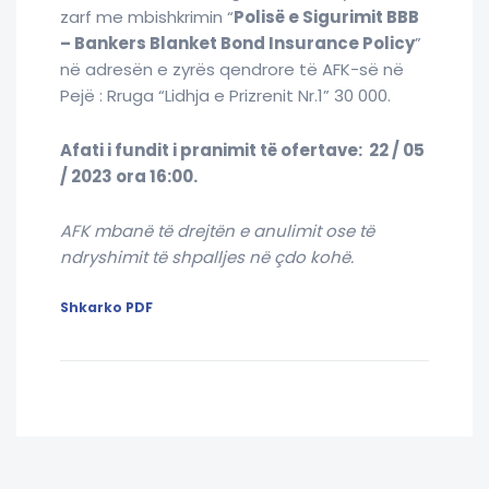
zarf me mbishkrimin “
Polisë e Sigurimit BBB
– Bankers Blanket Bond Insurance Policy
”
në adresën e zyrës qendrore të AFK-së në
Pejë : Rruga “Lidhja e Prizrenit Nr.1” 30 000
.
Afati i fundit i pranimit të ofertave: 22 / 05
/ 2023 ora 16:00.
AFK mbanë të drejtën e anulimit ose të
ndryshimit të shpalljes në çdo kohë.
Shkarko PDF