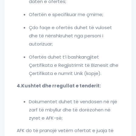
datën e ofertës;
Ofertën e specifikuar me çmime;
Çdo faqe e ofertës duhet të vuloset
dhe të nënshkruhet nga personi i
autorizuar;
Ofertës duhet t’i bashkangjitet
Çertifikata e Regjistrimit të Biznesit dhe
Çertifikata e numrit Unik (kopje).
4.Kushtet dhe rregullat e tenderit:
Dokumentet duhet të vendosen në një
zarf të mbyllur dhe të dorëzohen në
zyret e AFK-së;
AFK do të pranojë vetëm ofertat e juaja të