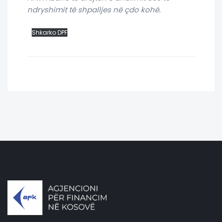
ndryshimit të shpalljes në çdo kohë.
Shkarko DPF