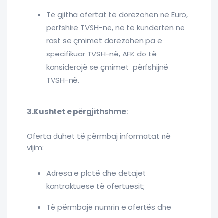
Të gjitha ofertat të dorëzohen në Euro,
përfshirë TVSH-në, në të kundërtën në
rast se çmimet dorëzohen pa e
specifikuar TVSH-në, AFK do të
konsiderojë se çmimet përfshijnë
TVSH-në.
3.Kushtet e përgjithshme:
Oferta duhet të përmbaj informatat në
vijim:
Adresa e plotë dhe detajet
kontraktuese të ofertuesit;
Të përmbajë numrin e ofertës dhe