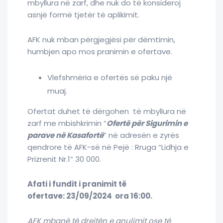
mbyllura në zarf, dhe nuk do të konsideroj
asnjë formë tjetër të aplikimit.
AFK nuk mban përgjegjësi për dëmtimin,
humbjen apo mos pranimin e ofertave.
Vlefshmëria e ofertës së paku një
muaj.
Ofertat duhet të dërgohen të mbyllura në
zarf me mbishkrimin “
Ofertë për Sigurimin e
parave në Kasafortë
” në adresën e zyrës
qendrore të AFK-së në Pejë : Rruga “Lidhja e
Prizrenit Nr.1” 30 000.
Afati i fundit i pranimit të
ofertave:
23/09/2024
ora 16:00.
AFK mbanë të drejtën e anulimit ose të