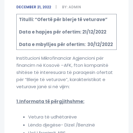
DECEMBER 21, 2022
BY:
ADMIN
Titulli: “Ofertë për blerje të veturave”
Data e hapjes për ofertim: 21/12/2022
Data e mbylljes për ofertim: 30/12/2022
Institucioni Mikrofinanciar Agjencioni për
financim në Kosovë –AFK, fton kompanitë
shitëse të interesuara të paraqesin ofertat
për “Blerje të veturave”, karakteristikat e
veturave janë si në vijim:
1.Informata të përgjithshme:
Vetura të udhëtarëve
Lënda djegëse- Dizel /Benzinë
Lloji I frenimit ABS