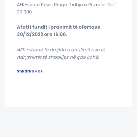
AFK-së në Pejë : Rruga “Lidhja e Prizrenit Nr.1”
30 000
.
Afati i fundit i pranimit të ofertave
30/12/2022 ora 16:00.
AFK mbanë të drejtën e anulimit ose të
ndryshimit të shpalljes në çdo kohë.
Shkarko PDF