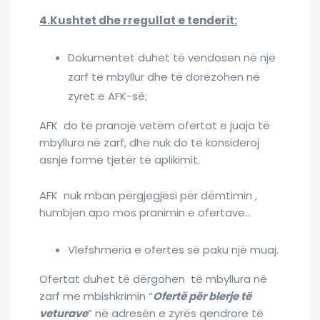
4.Kushtet dhe rregullat e tenderit:
Dokumentet duhet të vendosen në një
zarf të mbyllur dhe të dorëzohen në
zyret e AFK-së;
AFK do të pranojë vetëm ofertat e juaja të
mbyllura në zarf, dhe nuk do të konsideroj
asnjë formë tjetër të aplikimit.
AFK nuk mban përgjegjësi për dëmtimin ,
humbjen apo mos pranimin e ofertave..
Vlefshmëria e ofertës së paku një muaj.
Ofertat duhet të dërgohen të mbyllura në
zarf me mbishkrimin “
Ofertë për blerje të
veturave
” në adresën e zyrës qendrore të