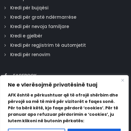
Kredi për bujqësi
Kredi për gratë ndërmarrëse
Kredi për nevoja familjare
Kredi e gjelbër
Kredi për regjistrim të automjetit
Kredi për renovim
FACEBOOK
Ne e vlerësojmë privatësinë tuaj
GOOGLE
INSTAGRAM
AFK është e përkushtuar që të ofrojë shërbim dhe
përvojë sa më të mirë për vizitorët e faqes sonë.
LINKEDIN
Për ta bërë këtë, kjo faqe përdorë ‘cookies’. Për të
pranuar apo refuzuar përdorimin e ‘cookies’, ju
lutem klikoni në butonin përkatës: