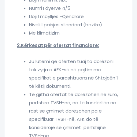
Numri I dyerve 4/5
Lloji I mbylljes -Qendrore
Niveli I paisjes standard (bazike)
Me klimatizim
2.Kërkesat për ofertat financiare:
Ju lutemi që ofertën tuaj ta dorëzoni
tek zyrja e AFK-së në pajtim me
specifikat e parashtruara në Shtojcën 1
të këtij dokumenti.
Të gjitha ofertat të dorëzohen në Euro,
përfshirë TVSH-në, në të kundërtën në
rast se çmimet dorëzohen pa e
specifikuar TVSH-në, AFK do të
konsiderojë se çmimet përfshijnë
TVSH-në.