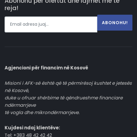
Abonohu për ofertat dhe lajmet më të
reja!
ABONOHU!
Agjencioni për financim në Kosovë
Misioni i AFK-së është që të përmirësoj kushtet e jetesës
në Kosovë,
duke u ofruar shërbime të qëndrueshme financiare
ndërmarrjeve
të vogla dhe mikrondërmarrjeve.
Kujdesi ndaj klientëve:
Tel: +383 48 42 42 42