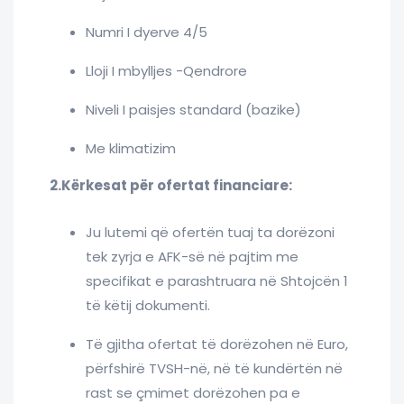
Numri I dyerve 4/5
Lloji I mbylljes -Qendrore
Niveli I paisjes standard (bazike)
Me klimatizim
2.Kërkesat për ofertat financiare:
Ju lutemi që ofertën tuaj ta dorëzoni
tek zyrja e AFK-së në pajtim me
specifikat e parashtruara në Shtojcën 1
të këtij dokumenti.
Të gjitha ofertat të dorëzohen në Euro,
përfshirë TVSH-në, në të kundërtën në
rast se çmimet dorëzohen pa e