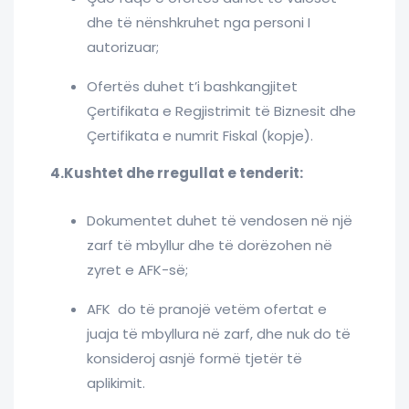
dhe të nënshkruhet nga personi I
autorizuar;
Ofertës duhet t’i bashkangjitet
Çertifikata e Regjistrimit të Biznesit dhe
Çertifikata e numrit Fiskal (kopje).
4.Kushtet dhe rregullat e tenderit:
Dokumentet duhet të vendosen në një
zarf të mbyllur dhe të dorëzohen në
zyret e AFK-së;
AFK do të pranojë vetëm ofertat e
juaja të mbyllura në zarf, dhe nuk do të
konsideroj asnjë formë tjetër të
aplikimit.