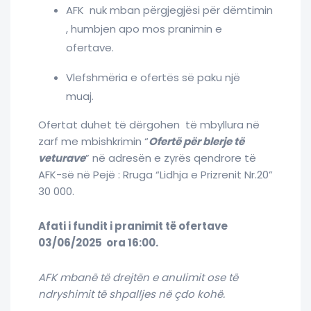
AFK nuk mban përgjegjësi për dëmtimin
, humbjen apo mos pranimin e
ofertave.
Vlefshmëria e ofertës së paku një
muaj.
Ofertat duhet të dërgohen të mbyllura në
zarf me mbishkrimin “
Ofertë për blerje të
veturave
” në adresën e zyrës qendrore të
AFK-së në Pejë : Rruga “Lidhja e Prizrenit Nr.20”
30 000.
Afati i fundit i pranimit të ofertave
03/06/2025 ora 16:00.
AFK mbanë të drejtën e anulimit ose të
ndryshimit të shpalljes në çdo kohë.