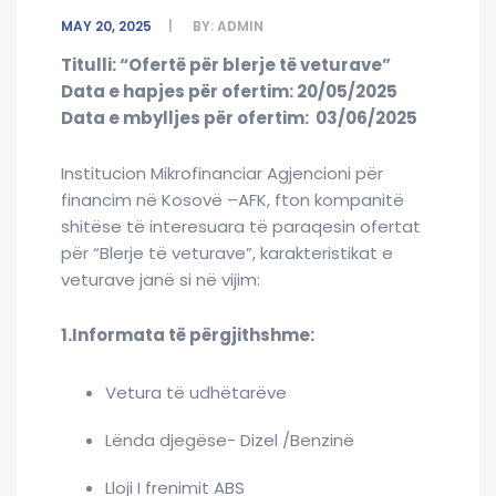
MAY 20, 2025
BY:
ADMIN
Titulli: “Ofertë për blerje të veturave”
Data e hapjes për ofertim: 20/05/2025
Data e mbylljes për ofertim: 03/06/2025
Institucion Mikrofinanciar Agjencioni për
financim në Kosovë –AFK, fton kompanitë
shitëse të interesuara të paraqesin ofertat
për “Blerje të veturave”, karakteristikat e
veturave janë si në vijim:
1.Informata të përgjithshme:
Vetura të udhëtarëve
Lënda djegëse- Dizel /Benzinë
Lloji I frenimit ABS