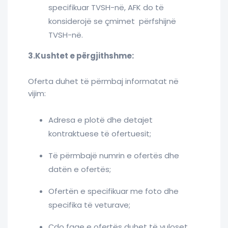
specifikuar TVSH-në, AFK do të
konsiderojë se çmimet përfshijnë
TVSH-në.
3.Kushtet e përgjithshme:
Oferta duhet të përmbaj informatat në
vijim:
Adresa e plotë dhe detajet
kontraktuese të ofertuesit;
Të përmbajë numrin e ofertës dhe
datën e ofertës;
Ofertën e specifikuar me foto dhe
specifika të veturave;
Çdo faqe e ofertës duhet të vuloset