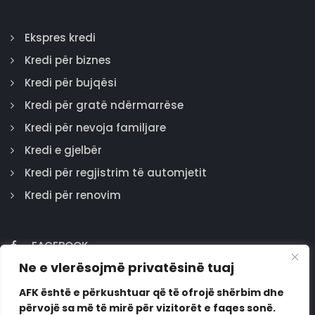
Ekspres kredi
Kredi për biznes
Kredi për bujqësi
Kredi për gratë ndërmarrëse
Kredi për nevoja familjare
Kredi e gjelbër
Kredi për regjistrim të automjetit
Kredi për renovim
FACEBOOK
Ne e vlerësojmë privatësinë tuaj
GOOGLE
INSTAGRAM
AFK është e përkushtuar që të ofrojë shërbim dhe
përvojë sa më të mirë për vizitorët e faqes sonë.
LINKEDIN