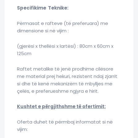
Specifikime Teknike:
Përmasat e rafteve (të preferuara) me
dimensione si në vijim :
(gjerësi x thellësi x lartësi) : 80cm x 60cm x
125cm
Raftet metalike të jenë prodhime cilësore
me material prej hekuri, rezistent ndaj zjarrit
si dhe të kenë mekanizëm të mbylljes me
çelës, e preferueshme ngjyra e hirit.
Kushtet e përgjithshme të ofertimit:
Oferta duhet të përmbaj informatat si në
vijim: