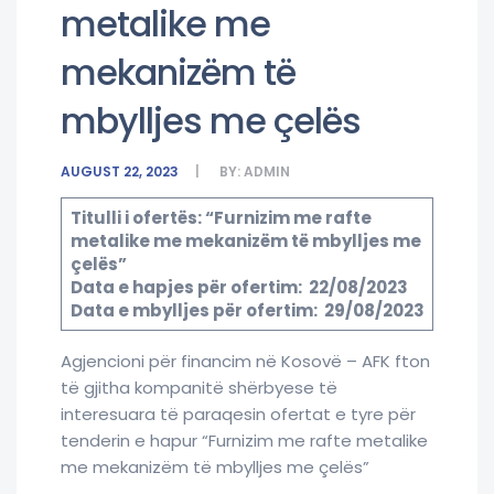
metalike me
mekanizëm të
mbylljes me çelës
AUGUST 22, 2023
BY:
ADMIN
Titulli i ofertës: “Furnizim me rafte
metalike me mekanizëm të mbylljes me
çelës”
Data e hapjes për ofertim: 22/08/2023
Data e mbylljes për ofertim: 29/08/2023
Agjencioni për financim në Kosovë – AFK fton
të gjitha kompanitë shërbyese të
interesuara të paraqesin ofertat e tyre për
tenderin e hapur “Furnizim me rafte metalike
me mekanizëm të mbylljes me çelës”