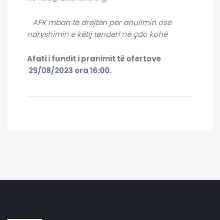
AFK mban të drejtën për anulimin ose
ndryshimin e këtij tenderi në çdo kohë
Afati i fundit i pranimit të ofertave
29/08/2023 ora 16:00.