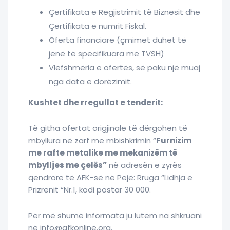
Çertifikata e Regjistrimit të Biznesit dhe
Çertifikata e numrit Fiskal.
Oferta financiare (çmimet duhet të
jenë të specifikuara me TVSH)
Vlefshmëria e ofertës, së paku një muaj
nga data e dorëzimit.
Kushtet dhe rregullat e tenderit:
Të githa ofertat origjinale të dërgohen të
mbyllura në zarf me mbishkrimin “
Furnizim
me rafte metalike me mekanizëm të
mbylljes me çelës
”
në adresën e zyrës
qendrore të AFK-së në Pejë: Rruga “Lidhja e
Prizrenit “Nr.1, kodi postar 30 000.
Për më shumë informata ju lutem na shkruani
në info@afkonline.org.