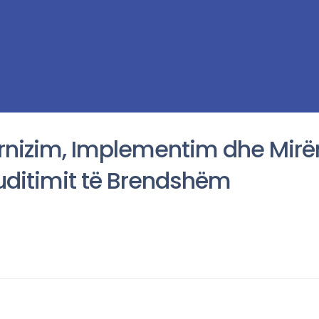
urnizim, Implementim dhe Mirë
uditimit të Brendshëm