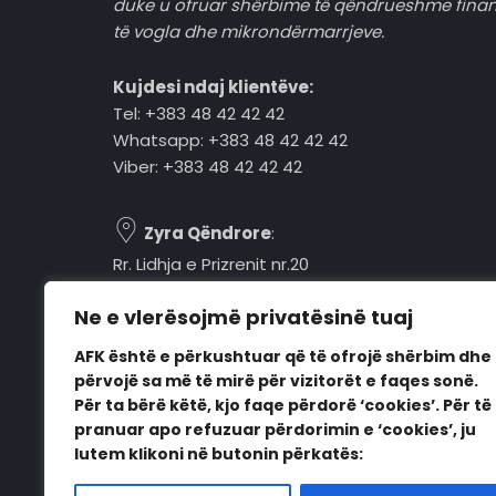
duke u ofruar shërbime të qëndrueshme fina
të vogla dhe mikrondërmarrjeve.
Kujdesi ndaj klientëve:
Tel: +383 48 42 42 42
Whatsapp: +383 48 42 42 42
Viber: +383 48 42 42 42
Zyra Qëndrore
:
Rr. Lidhja e Prizrenit nr.20
Tel: +383 48 42 42 42
Ne e vlerësojmë privatësinë tuaj
Pejë, 30000, Kosovë
AFK është e përkushtuar që të ofrojë shërbim dhe
Orari i punës:
përvojë sa më të mirë për vizitorët e faqes sonë.
E hënë - E premte
Për ta bërë këtë, kjo faqe përdorë ‘cookies’. Për të
08:00 - 16:00
pranuar apo refuzuar përdorimin e ‘cookies’, ju
lutem klikoni në butonin përkatës: