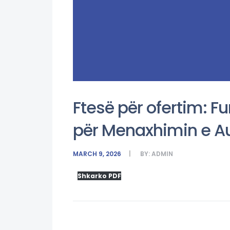
Ftesë për ofertim: F
për Menaxhimin e A
MARCH 9, 2026
BY:
ADMIN
Shkarko PDF