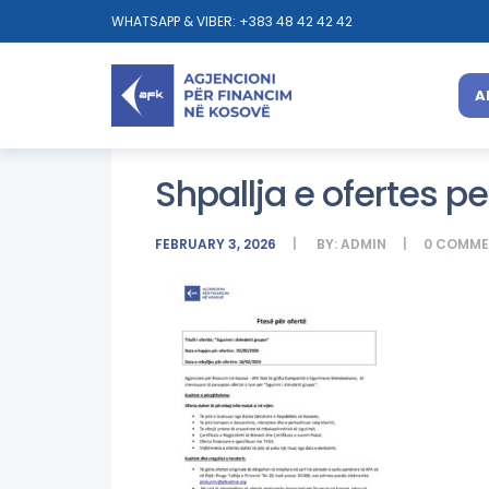
WHATSAPP & VIBER: +383 48 42 42 42
A
Shpallja e ofertes p
FEBRUARY 3, 2026
BY:
ADMIN
0
COMME