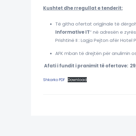
Kushtet dhe rregullat e tenderit:
Të githa ofertat origjinale të dërg
Informative IT
” në adresën e zyrës 
Prishtinë II : Lagja Pejton afër Hotel P
AFK mban të drejtën për anulimin os
Afati i fundit i pranimit të ofertave: 29
Shkarko PDF
Download