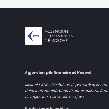
Agjencioni për financim në Kosovë
Misioni i AFK-së është që të përmirësoj kushtet
duke u ofruar shërbime të qëndrueshme fina
të vogla dhe mikrondërmarrjeve.
Kujdesi ndaj klientëve: