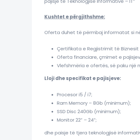
pajisje të Teknologjisë Informative – IT”
Kushtet e përgjithshme:
Oferta duhet të përmbaj informatat si në 
Çertifikata e Regjistrimit të Biznesit
Oferta financiare, çmimet e pajisje
Vlefshmëria e ofertës, së paku një 
Lloji dhe specifikat e pajisjeve:
Procesor i5 / i7;
Ram Memory – 8Gb (minimum);
SSD Disc 240Gb (minimum);
Monitor 22” – 24”;
dhe paisje të tjera teknologjisë informati