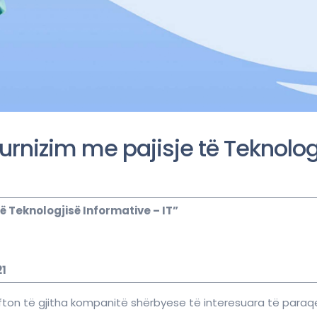
furnizim me pajisje të Teknolog
 të Teknologjisë Informative – IT”
21
fton të gjitha kompanitë shërbyese të interesuara të paraqe