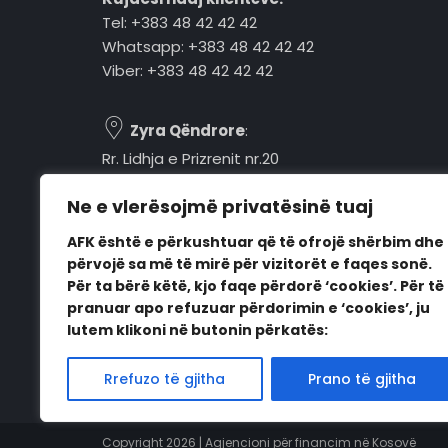
Tel: +383 48 42 42 42
Whatsapp: +383 48 42 42 42
Viber: +383 48 42 42 42
Zyra Qëndrore
:
Rr. Lidhja e Prizrenit nr.20
Tel: +383 48 42 42 42
Ne e vlerësojmë privatësinë tuaj
Pejë, 30000, Kosovë
AFK është e përkushtuar që të ofrojë shërbim dhe
Orari i punës:
përvojë sa më të mirë për vizitorët e faqes sonë.
E hënë - E premte
Për ta bërë këtë, kjo faqe përdorë ‘cookies’. Për të
08:00 - 16:00
pranuar apo refuzuar përdorimin e ‘cookies’, ju
lutem klikoni në butonin përkatës:
Rrefuzo të gjitha
Prano të gjitha
Copyright 2026 | Agjencioni për financim në Kosovë