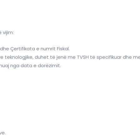
vijim:
 dhe Çertifikata e numrit Fiskal.
ve teknologjike, duhet të jenë me TVSH të specifikuar dhe me
muaj nga data e dorëzimit.
ve.