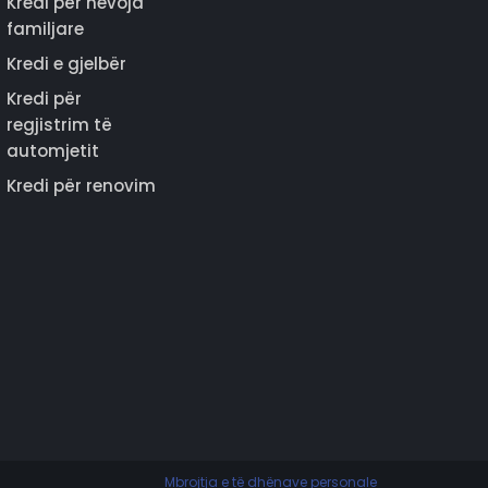
Kredi për nevoja
familjare
Kredi e gjelbër
Kredi për
regjistrim të
automjetit
Kredi për renovim
Mbrojtja e të dhënave personale