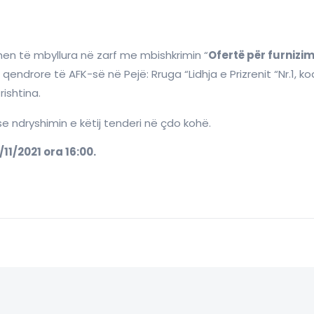
ohen të mbyllura në zarf me mbishkrimin “
Ofertë për furnizim
qendrore të AFK-së në Pejë: Rruga “Lidhja e Prizrenit “Nr.1, k
rishtina.
e ndryshimin e këtij tenderi në çdo kohë.
/11/2021 ora 16:00.