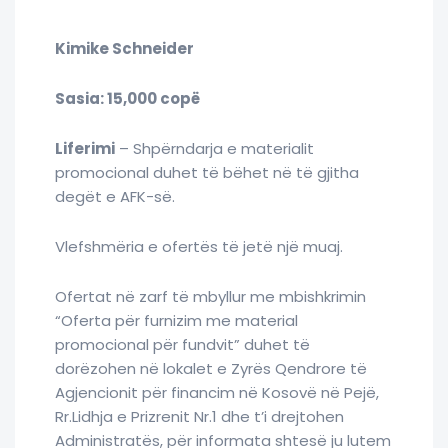
Kimike Schneider
Sasia: 15,000 copë
Liferimi
– Shpërndarja e materialit
promocional duhet të bëhet në të gjitha
degët e AFK-së.
Vlefshmëria e ofertës të jetë një muaj.
Ofertat në zarf të mbyllur me mbishkrimin
“Oferta për furnizim me material
promocional për fundvit” duhet të
dorëzohen në lokalet e Zyrës Qendrore të
Agjencionit për financim në Kosovë në Pejë,
Rr.Lidhja e Prizrenit Nr.1 dhe t’i drejtohen
Administratës, për informata shtesë ju lutem