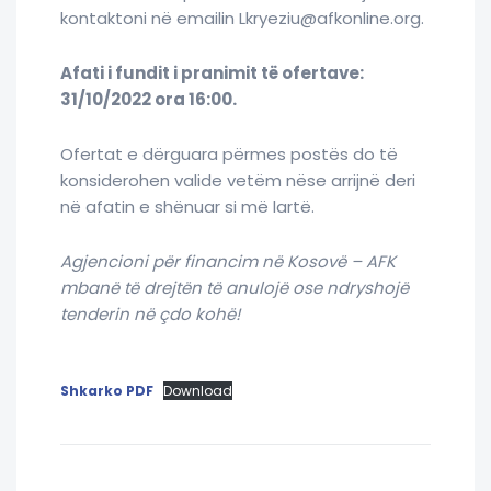
kontaktoni në emailin Lkryeziu@afkonline.org.
Afati i fundit i pranimit të ofertave:
31/10/2022 ora 16:00.
Ofertat e dërguara përmes postës do të
konsiderohen valide vetëm nëse arrijnë deri
në afatin e shënuar si më lartë.
Agjencioni për financim në Kosovë – AFK
mbanë të drejtën të anulojë ose ndryshojë
tenderin në çdo kohë!
Shkarko PDF
Download