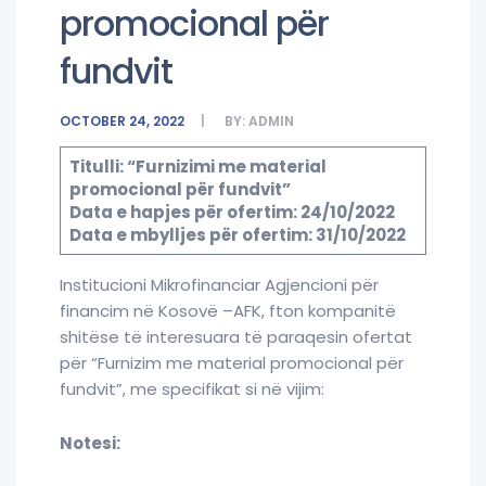
promocional për
fundvit
OCTOBER 24, 2022
BY:
ADMIN
Titulli: “Furnizimi me material
promocional për fundvit”
Data e hapjes për ofertim: 24/10/2022
Data e mbylljes për ofertim: 31/10/2022
Institucioni Mikrofinanciar Agjencioni për
financim në Kosovë –AFK, fton kompanitë
shitëse të interesuara të paraqesin ofertat
për “Furnizim me material promocional për
fundvit”, me specifikat si në vijim:
Notesi: